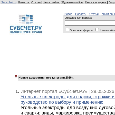
Subschet.ru
:
Новости
|
Статьи
|
Книги on-line
|
Журналы on-line
|
Книги в продаже
|
Вопр
Везде
Новости
Статьи
Книги on-l
Образец для поиска:
Все словоформы
Нечеткий п
Новые документы: все даты мая 2026 г.
Интернет-портал «Субсчет.РУ» | 29.05.2026
Угольные электроды для сварки, строжки и
руководство по выбору и применению
Угольные электроды для воздушно-дуговой
и сварки: виды, маркировка, преимуществ