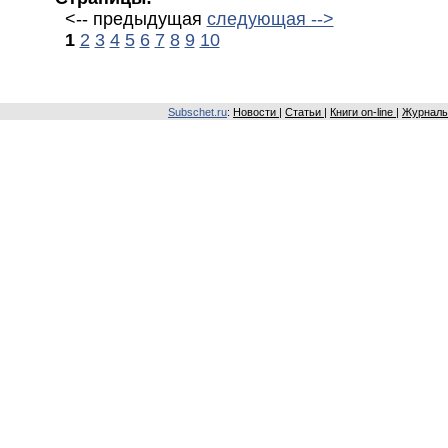
<-- предыдущая
следующая -->
1
2
3
4
5
6
7
8
9
10
Subschet.ru
:
Новости
|
Статьи
|
Книги on-line
|
Журналы 