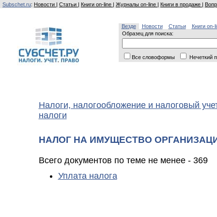
Subschet.ru
:
Новости
|
Статьи
|
Книги on-line
|
Журналы on-line
|
Книги в продаже
|
Вопр
Везде
Новости
Статьи
Книги on-l
Образец для поиска:
Все словоформы
Нечеткий п
Налоги, налогообложение и налоговый уче
налоги
НАЛОГ НА ИМУЩЕСТВО ОРГАНИЗАЦ
Всего документов по теме не менее - 369
Уплата налога