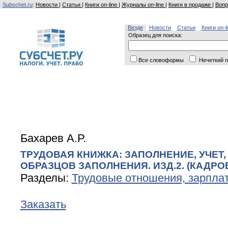
Subschet.ru
:
Новости
|
Статьи
|
Книги on-line
|
Журналы on-line
|
Книги в продаже
|
Вопр
Везде
Новости
Статьи
Книги on-l
Образец для поиска:
Все словоформы
Нечеткий п
Бахарев А.Р.
ТРУДОВАЯ КНИЖКА: ЗАПОЛНЕНИЕ, УЧЕТ,
ОБРАЗЦОВ ЗАПОЛНЕНИЯ. ИЗД.2. (КАДРО
Разделы:
Трудовые отношения, зарплат
Заказать