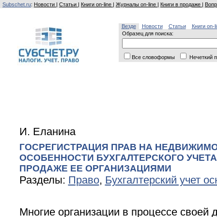
Subschet.ru
:
Новости
|
Статьи
|
Книги on-line
|
Журналы on-line
|
Книги в продаже
|
Вопр
Везде
Новости
Статьи
Книги on-l
Образец для поиска:
Все словоформы
Нечеткий п
И. Еланина
ГОСРЕГИСТРАЦИЯ ПРАВ НА НЕДВИЖИМО
ОСОБЕННОСТИ БУХГАЛТЕРСКОГО УЧЕТА 
ПРОДАЖЕ ЕЕ ОРГАНИЗАЦИЯМИ
Разделы:
Право
,
Бухгалтерский учет о
Многие организации в процессе своей 