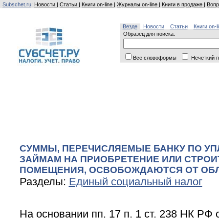
Subschet.ru
:
Новости
|
Статьи
|
Книги on-line
|
Журналы on-line
|
Книги в продаже
|
Вопр
Везде
Новости
Статьи
Книги on-l
Образец для поиска:
Все словоформы
Нечеткий п
СУММЫ, ПЕРЕЧИСЛЯЕМЫЕ БАНКУ ПО УП
ЗАЙМАМ НА ПРИОБРЕТЕНИЕ ИЛИ СТРО
ПОМЕЩЕНИЯ, ОСВОБОЖДАЮТСЯ ОТ ОБ
Разделы:
Единый социальный налог
На основании пп. 17 п. 1 ст. 238 НК РФ с