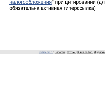
налогообложения
" при цитировании (дл
обязательна активная гиперссылка)
Subschet.ru
:
Новости
|
Статьи
|
Книги on-line
|
Журналы 