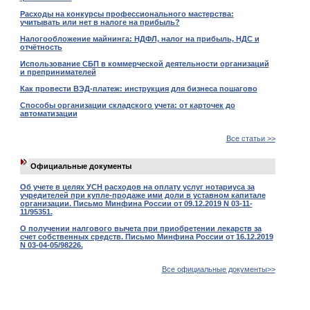
Расходы на конкурсы профессионального мастерства:
учитывать или нет в налоге на прибыль?
Налогообложение майнинга: НДФЛ, налог на прибыль, НДС и
отчётность
Использование СБП в коммерческой деятельности организаций
и препринимателей
Как провести ВЭД-платеж: инструкция для бизнеса пошагово
Способы организации складского учета: от карточек до
автоматизации
Все статьи >>
Официальные документы
Об учете в целях УСН расходов на оплату услуг нотариуса за
учредителей при купле-продаже ими доли в уставном капитале
организации. Письмо Минфина России от 09.12.2019 N 03-11-
11/95351.
О получении налгового вычета при приобретении лекарств за
счет собственных средств. Письмо Минфина России от 16.12.2019
N 03-04-05/98226.
Все официальные документы>>