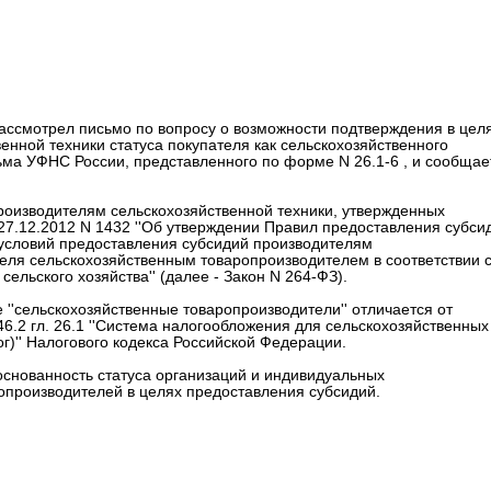
ассмотрел письмо по вопросу о возможности подтверждения в цел
нной техники статуса покупателя как сельскохозяйственного
ма УФНС России, представленного по форме N 26.1-6 , и сообщае
 производителям сельскохозяйственной техники, утвержденных
7.12.2012 N 1432 ''Об утверждении Правил предоставления субси
 условий предоставления субсидий производителям
теля сельскохозяйственным товаропроизводителем в соответствии 
ельского хозяйства'' (далее - Закон N 264-ФЗ).
е ''сельскохозяйственные товаропроизводители'' отличается от
46.2 гл. 26.1 ''Система налогообложения для сельскохозяйственных
)'' Налогового кодекса Российской Федерации.
основанность статуса организаций и индивидуальных
опроизводителей в целях предоставления субсидий.