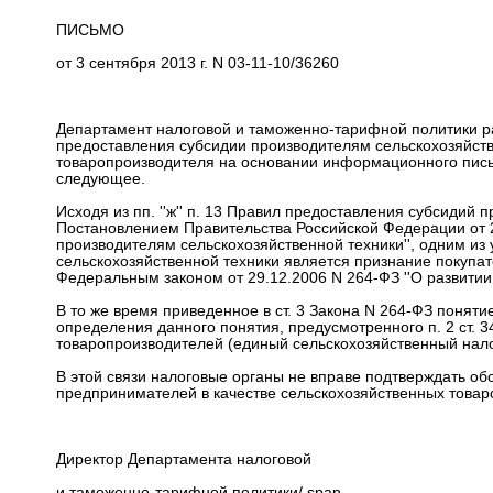
ПИСЬМО
от 3 сентября 2013 г. N 03-11-10/36260
Департамент налоговой и таможенно-тарифной политики р
предоставления субсидии производителям сельскохозяйстве
товаропроизводителя на основании информационного пись
следующее.
Исходя из пп. ''ж'' п. 13 Правил предоставления субсидий
Постановлением Правительства Российской Федерации от 2
производителям сельскохозяйственной техники'', одним из
сельскохозяйственной техники является признание покупа
Федеральным законом от 29.12.2006 N 264-ФЗ ''О развитии с
В то же время приведенное в ст. 3 Закона N 264-ФЗ поняти
определения данного понятия, предусмотренного п. 2 ст. 3
товаропроизводителей (единый сельскохозяйственный налог
В этой связи налоговые органы не вправе подтверждать об
предпринимателей в качестве сельскохозяйственных товар
Директор Департамента налоговой
и таможенно-тарифной политики/ span