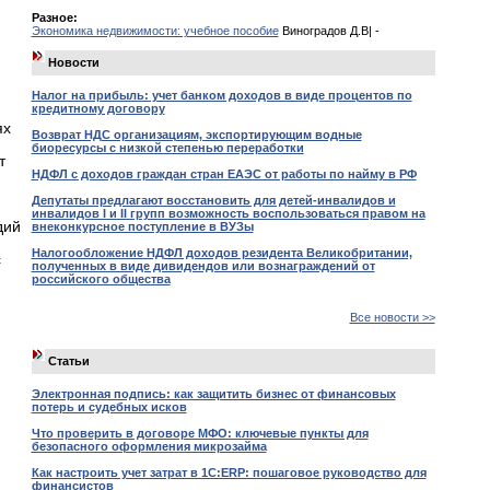
Разное:
Экономика недвижимости: учебное пособие
Виноградов Д.В| -
Новости
Налог на прибыль: учет банком доходов в виде процентов по
кредитному договору
ях
Возврат НДС организациям, экспортирующим водные
биоресурсы с низкой степенью переработки
т
НДФЛ с доходов граждан стран ЕАЭС от работы по найму в РФ
Депутаты предлагают восстановить для детей-инвалидов и
инвалидов I и II групп возможность воспользоваться правом на
дий
внеконкурсное поступление в ВУЗы
Налогообложение НДФЛ доходов резидента Великобритании,
с
полученных в виде дивидендов или вознаграждений от
российского общества
Все новости >>
Статьи
Электронная подпись: как защитить бизнес от финансовых
потерь и судебных исков
Что проверить в договоре МФО: ключевые пункты для
безопасного оформления микрозайма
Как настроить учет затрат в 1С:ERP: пошаговое руководство для
финансистов