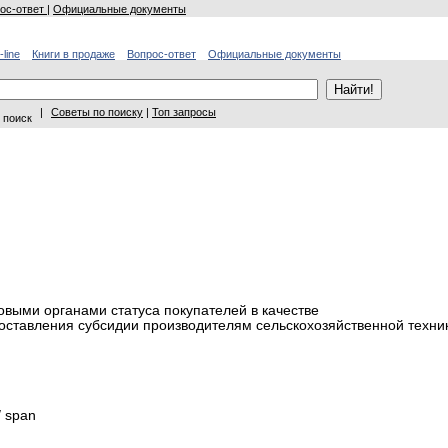
ос-ответ
|
Официальные документы
-line
Книги в продаже
Вопрос-ответ
Официальные документы
|
Советы по поиску
|
Топ запросы
 поиск
овыми органами статуса покупателей в качестве
оставления субсидии производителям сельскохозяйственной техник
span