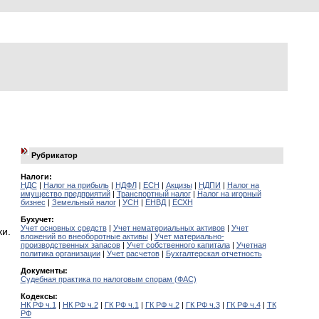
Рубрикатор
Налоги:
НДС
|
Налог на прибыль
|
НДФЛ
|
ЕСН
|
Акцизы
|
НДПИ
|
Налог на
имущество предприятий
|
Транспортный налог
|
Налог на игорный
бизнес
|
Земельный налог
|
УСН
|
ЕНВД
|
ЕСХН
Бухучет:
Учет основных средств
|
Учет нематериальных активов
|
Учет
и.
вложений во внеоборотные активы
|
Учет материально-
производственных запасов
|
Учет собственного капитала
|
Учетная
политика организации
|
Учет расчетов
|
Бухгалтерская отчетность
Документы:
Судебная практика по налоговым спорам (ФАС)
Кодексы:
НК РФ ч.1
|
НК РФ ч.2
|
ГК РФ ч.1
|
ГК РФ ч.2
|
ГК РФ ч.3
|
ГК РФ ч.4
|
ТК
РФ