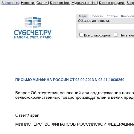
Subschet.ru
:
Новости
|
Статьи
|
Книги on-line
|
Журналы on-line
|
Книги в продаже
|
Вопр
Везде
Новости
Статьи
Книги on
Образец для поиска:
Все словоформы
Нечеткий
ПИСЬМО МИНФИНА РОССИИ ОТ 03.09.2013 N 03-11-10/36260
Вопрос:Об отсутствии оснований для подтверждения налог
сельскохозяйственных товаропроизводителей в целях пред
Ответ:/ span
МИНИСТЕРСТВО ФИНАНСОВ РОССИЙСКОЙ ФЕДЕРАЦИИ/ 