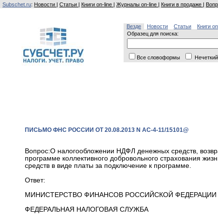
Subschet.ru
:
Новости
|
Статьи
|
Книги on-line
|
Журналы on-line
|
Книги в продаже
|
Вопр
Везде
Новости
Статьи
Книги on
Образец для поиска:
Все словоформы
Нечеткий
ПИСЬМО ФНС РОССИИ ОТ 20.08.2013 N АС-4-11/15101@
Вопрос:О налогообложении НДФЛ денежных средств, возв
программе коллективного добровольного страхования жизн
средств в виде платы за подключение к программе.
Ответ:
МИНИСТЕРСТВО ФИНАНСОВ РОССИЙСКОЙ ФЕДЕРАЦИИ
ФЕДЕРАЛЬНАЯ НАЛОГОВАЯ СЛУЖБА