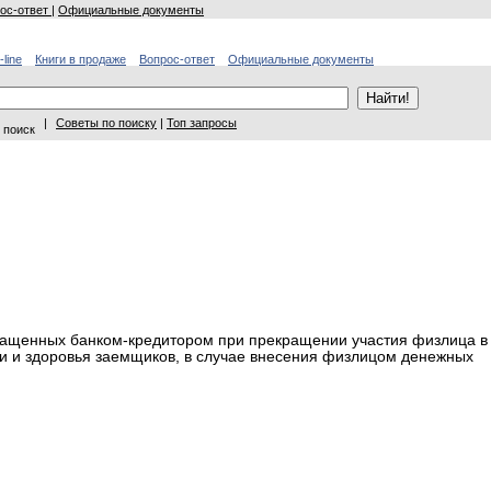
ос-ответ
|
Официальные документы
-line
Книги в продаже
Вопрос-ответ
Официальные документы
|
Советы по поиску
|
Топ запросы
 поиск
ращенных банком-кредитором при прекращении участия физлица в
и и здоровья заемщиков, в случае внесения физлицом денежных