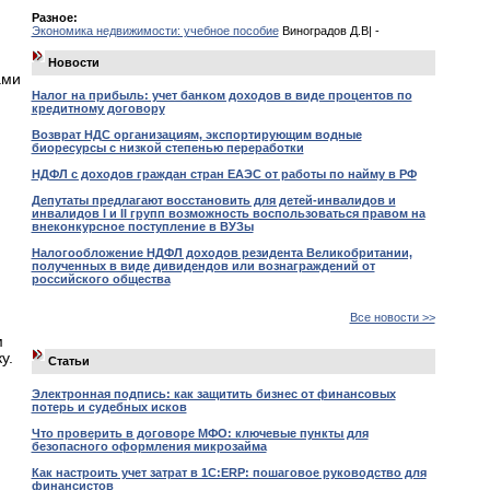
Разное:
Экономика недвижимости: учебное пособие
Виноградов Д.В| -
Новости
ами
Налог на прибыль: учет банком доходов в виде процентов по
кредитному договору
Возврат НДС организациям, экспортирующим водные
биоресурсы с низкой степенью переработки
НДФЛ с доходов граждан стран ЕАЭС от работы по найму в РФ
Депутаты предлагают восстановить для детей-инвалидов и
инвалидов I и II групп возможность воспользоваться правом на
внеконкурсное поступление в ВУЗы
Налогообложение НДФЛ доходов резидента Великобритании,
полученных в виде дивидендов или вознаграждений от
российского общества
Все новости >>
м
у.
Статьи
Электронная подпись: как защитить бизнес от финансовых
потерь и судебных исков
Что проверить в договоре МФО: ключевые пункты для
безопасного оформления микрозайма
Как настроить учет затрат в 1С:ERP: пошаговое руководство для
финансистов