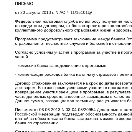
ПИСЬМО
от 20 августа 2013 г. N АС-4-11/15101@
Федеральная налоговая служба по вопросу получения на
по кредитным договорам, от банков-кредиторов налогообл
коллективного добровольного страхования жизни и здоров
Программа предусматривает заключение между банком (ст
страхования от несчастных случаев и болезней в отношени
Согласно условиям участия в программе за участие в прогр
частей:
- комиссия банка за подключение к программе;
- компенсация расходов банка на оплату страховой премии
Договор страхования заключается на срок до даты возвра
договором. В то же время условиями участия в программе 
прекращение участия заемщика в программе, в результате 
часть денежных средств, внесенных заемщиком в качестве
Данная сумма, возвращаемая заемщику, расценивается ба
Письмом от 06.06.2013 N 03-04-05/20954 Департамент на
Российской Федерации подтвердил обоснованность данной
платой за обязательство банка застраховать жизнь и здоро
банка по страхованию.
Суммы, возвращенные банком заемщику, не являются часть