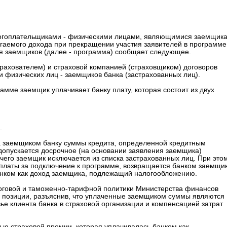
логоплательщиками - физическими лицами, являющимися заемщик
агаемого дохода при прекращении участия заявителей в программе
ья заемщиков (далее - программа) сообщает следующее.
рахователем) и страховой компанией (страховщиком) договоров
и физических лиц - заемщиков банка (застрахованных лиц).
амме заемщик уплачивает банку плату, которая состоит из двух
.
та заемщиком банку суммы кредита, определенной кредитным
допускается досрочное (на основании заявления заемщика)
чего заемщик исключается из списка застрахованных лиц. При это
 платы за подключение к программе, возвращается банком заемщик
нком как доход заемщика, подлежащий налогообложению.
логовой и таможенно-тарифной политики Министерства финансов
 позиции, разъяснив, что уплаченные заемщиком суммы являются
вье клиента банка в страховой организации и компенсацией затрат
ю страховой премии, которая уплачивалась банком как