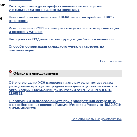
бой
Расходы на конкурсы профессионального мастерства:
учитывать или нет в налоге на прибыль?
Налогообложение майнинга: НДФЛ, налог на прибыль, НДС и
ые
отчётность
Использование СБП в коммерческой деятельности организаций
и препринимателей
Как провести ВЭД-платеж: инструкция для бизнеса пошагово
Способы организации складского учета: от карточек до
автоматизации
Все статьи >>
Официальные документы
Об учете в целях УСН расходов на оплату услуг нотариуса за
учредителей при купле-продаже ими доли в уставном капитале
организации. Письмо Минфина России от 09.12.2019 N 03-11-
11/95351.
О получении налгового вычета при приобретении лекарств за
счет собственных средств. Письмо Минфина России от 16.12.2019
N 03-04-05/98226.
Все официальные документы>>