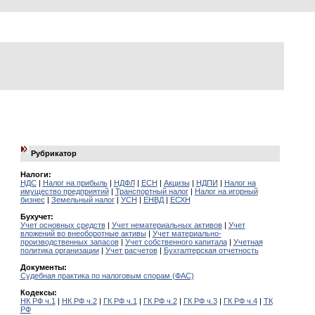
Рубрикатор
Налоги:
НДС
|
Налог на прибыль
|
НДФЛ
|
ЕСН
|
Акцизы
|
НДПИ
|
Налог на
имущество предприятий
|
Транспортный налог
|
Налог на игорный
бизнес
|
Земельный налог
|
УСН
|
ЕНВД
|
ЕСХН
Бухучет:
Учет основных средств
|
Учет нематериальных активов
|
Учет
вложений во внеоборотные активы
|
Учет материально-
производственных запасов
|
Учет собственного капитала
|
Учетная
политика организации
|
Учет расчетов
|
Бухгалтерская отчетность
Документы:
Судебная практика по налоговым спорам (ФАС)
Кодексы:
НК РФ ч.1
|
НК РФ ч.2
|
ГК РФ ч.1
|
ГК РФ ч.2
|
ГК РФ ч.3
|
ГК РФ ч.4
|
ТК
РФ