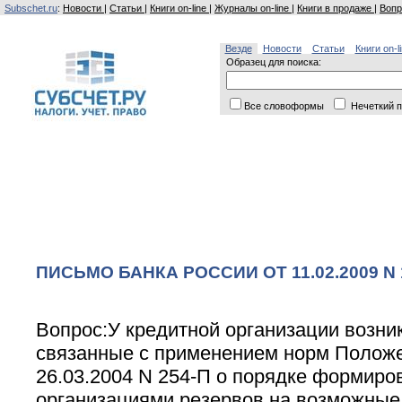
Subschet.ru
:
Новости
|
Статьи
|
Книги on-line
|
Журналы on-line
|
Книги в продаже
|
Вопр
Везде
Новости
Статьи
Книги on-l
Образец для поиска:
Все словоформы
Нечеткий п
ПИСЬМО БАНКА РОССИИ ОТ 11.02.2009 N 1
Вопрос:У кредитной организации возни
связанные с применением норм Положе
26.03.2004 N 254-П о порядке формир
организациями резервов на возможные 