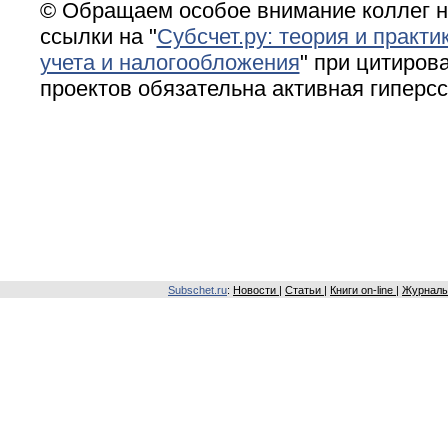
© Обращаем особое внимание коллег н
ссылки на "
Субсчет.ру: теория и практи
учета и налогообложения
" при цитирова
проектов обязательна активная гиперс
Subschet.ru
:
Новости
|
Статьи
|
Книги on-line
|
Журналы 