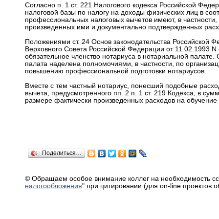
Согласно п. 1 ст. 221 Налогового кодекса Российской Федера
налоговой базы по налогу на доходы физических лиц в соотв
профессиональных налоговых вычетов имеют, в частности,
произведенных ими и документально подтвержденных расхо
Положениями ст. 24 Основ законодательства Российской Ф
Верховного Совета Российской Федерации от 11.02.1993 N 
обязательное членство нотариуса в нотариальной палате. 
палата наделена полномочиями, в частности, по организац
повышению профессиональной подготовки нотариусов.
Вместе с тем частный нотариус, понесший подобные расхо
вычета, предусмотренного пп. 2 п. 1 ст. 219 Кодекса, в су
размере фактически произведенных расходов на обучение с 
Поделиться…
© Обращаем особое внимание коллег на необходимость сс
налогообложения
" при цитировании (для on-line проектов 