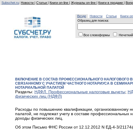
Subschet.ru
:
Новости
|
Статьи
|
Книги on-line
|
Журналы on-line
|
Книги в продаже
|
Вопр
Везде
Новости
Статьи
Книги on
Образец для поиска:
Все словоформы
Нечеткий
ВКЛЮЧЕНИЕ В СОСТАВ ПРОФЕССИОНАЛЬНОГО НАЛОГОВОГО В
СВЯЗАННОМУ С УЧАСТИЕМ ЧАСТНОГО НОТАРИУСА В СЕМИНАР
НОТАРИАЛЬНОЙ ПАЛАТОЙ
Разделы:
НДФЛ. Профессиональные налоговые вычеты
;
НД
физических лиц (НДФЛ)
Расходы по повышению квалификации, организованному но
палатой, не подлежат учету в составе профессиональных 
доходы физических лиц.
Об этом Письмо ФНС России от 12.12.2012 N ЕД-4-3/21174