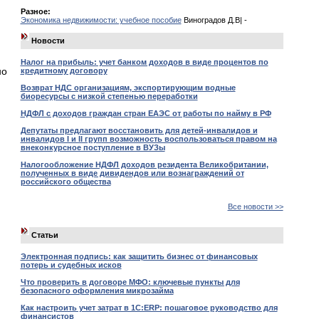
Разное:
Экономика недвижимости: учебное пособие
Виноградов Д.В| -
Новости
Налог на прибыль: учет банком доходов в виде процентов по
но
кредитному договору
Возврат НДС организациям, экспортирующим водные
биоресурсы с низкой степенью переработки
НДФЛ с доходов граждан стран ЕАЭС от работы по найму в РФ
Депутаты предлагают восстановить для детей-инвалидов и
инвалидов I и II групп возможность воспользоваться правом на
внеконкурсное поступление в ВУЗы
Налогообложение НДФЛ доходов резидента Великобритании,
полученных в виде дивидендов или вознаграждений от
российского общества
Все новости >>
Статьи
Электронная подпись: как защитить бизнес от финансовых
потерь и судебных исков
Что проверить в договоре МФО: ключевые пункты для
безопасного оформления микрозайма
Как настроить учет затрат в 1С:ERP: пошаговое руководство для
финансистов