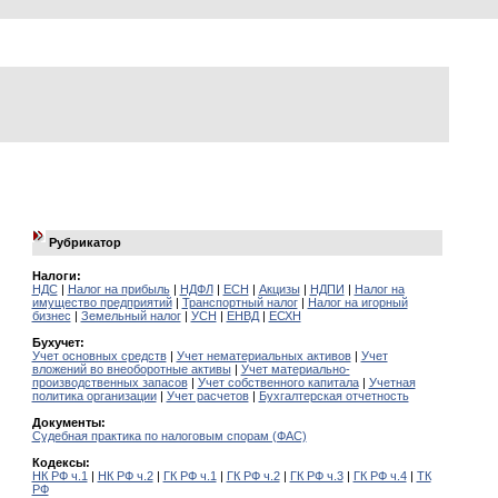
Рубрикатор
Налоги:
НДС
|
Налог на прибыль
|
НДФЛ
|
ЕСН
|
Акцизы
|
НДПИ
|
Налог на
имущество предприятий
|
Транспортный налог
|
Налог на игорный
бизнес
|
Земельный налог
|
УСН
|
ЕНВД
|
ЕСХН
Бухучет:
Учет основных средств
|
Учет нематериальных активов
|
Учет
вложений во внеоборотные активы
|
Учет материально-
производственных запасов
|
Учет собственного капитала
|
Учетная
политика организации
|
Учет расчетов
|
Бухгалтерская отчетность
Документы:
Судебная практика по налоговым спорам (ФАС)
Кодексы:
НК РФ ч.1
|
НК РФ ч.2
|
ГК РФ ч.1
|
ГК РФ ч.2
|
ГК РФ ч.3
|
ГК РФ ч.4
|
ТК
РФ