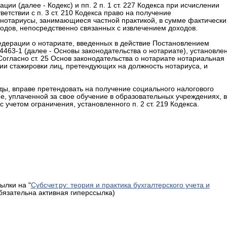
ции (далее - Кодекс) и пп. 2 п. 1 ст. 227 Кодекса при исчислении
етствии с п. 3 ст. 210 Кодекса право на получение
 нотариусы, занимающиеся частной практикой, в сумме фактически
дов, непосредственно связанных с извлечением доходов.
едерации о нотариате, введенных в действие Постановлением
4463-1 (далее - Основы законодательства о нотариате), установле
Согласно ст. 25 Основ законодательства о нотариате нотариальная
ии стажировки лиц, претендующих на должность нотариуса, и
ды, вправе претендовать на получение социального налогового
мме, уплаченной за свое обучение в образовательных учреждениях, в
учетом ограничения, установленного п. 2 ст. 219 Кодекса.
ылки на "
Субсчет.ру: теория и практика бухгалтерского учета и
обязательна активная гиперссылка)