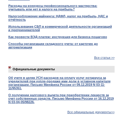
Расходы на конкурсы профессионального мастерства:
учитывать или нет в налоге на прибыль?
Налогообложение майнинга: НДФЛ, налог на прибыль, НДС и
отчётность
Использование СБП в коммерческой деятельности организаций
и препринимателей
Как провести ВЭД-платеж: инструкция для бизнеса пошагово
Способы организации складского учета: от карточек до
автоматизации
Все статьи >>
Официальные документы
Об учете в целях УСН расходов на оплату услуг нотариуса за
учредителей при купле-продаже ими доли в уставном капитале
организации. Письмо Минфина России от 09.12.2019 N 03-11-
11/95351.
О получении налгового вычета при приобретении лекарств за
счет собственных средств. Письмо Минфина России от 16.12.2019
N 03-04-05/98226.
Все официальные документы>>