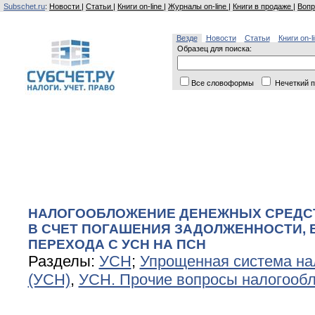
Subschet.ru
:
Новости
|
Статьи
|
Книги on-line
|
Журналы on-line
|
Книги в продаже
|
Вопр
Везде
Новости
Статьи
Книги on-l
Образец для поиска:
Все словоформы
Нечеткий п
НАЛОГООБЛОЖЕНИЕ ДЕНЕЖНЫХ СРЕДСТ
В СЧЕТ ПОГАШЕНИЯ ЗАДОЛЖЕННОСТИ, 
ПЕРЕХОДА С УСН НА ПСН
Разделы:
УСН
;
Упрощенная система на
(УСН)
,
УСН. Прочие вопросы налогооб