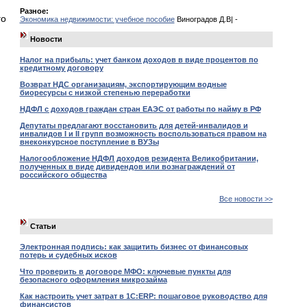
Разное:
го
Экономика недвижимости: учебное пособие
Виноградов Д.В| -
Новости
Налог на прибыль: учет банком доходов в виде процентов по
кредитному договору
Возврат НДС организациям, экспортирующим водные
биоресурсы с низкой степенью переработки
НДФЛ с доходов граждан стран ЕАЭС от работы по найму в РФ
Депутаты предлагают восстановить для детей-инвалидов и
инвалидов I и II групп возможность воспользоваться правом на
внеконкурсное поступление в ВУЗы
Налогообложение НДФЛ доходов резидента Великобритании,
полученных в виде дивидендов или вознаграждений от
российского общества
Все новости >>
Статьи
Электронная подпись: как защитить бизнес от финансовых
потерь и судебных исков
Что проверить в договоре МФО: ключевые пункты для
безопасного оформления микрозайма
Как настроить учет затрат в 1С:ERP: пошаговое руководство для
финансистов