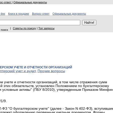
ос-ответ
|
Официальные документы
-line
Книги в продаже
Вопрос-ответ
Официальные документы
|
Советы по поиску
|
Топ запросы
 поиск
ЕРСКОМ УЧЕТЕ И ОТЧЕТНОСТИ ОРГАНИЗАЦИЙ
лтерский учет и аудит
,
Прочие вопросы
м учете и отчетности организаций, в том числе отражения сумм
й этих обязательств, установлен Положением по бухгалтерскому
 и условные активы'' (ПБУ 8/2010), утвержденным Приказом Минфи
1/9.
ФЗ ''О бухгалтерском учете'' (далее - Закон N 402-ФЗ), вступивши
и подлежит оформлению первичным учетным документом. Формы