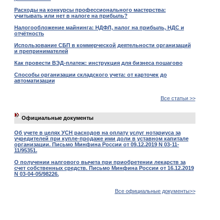
Расходы на конкурсы профессионального мастерства:
учитывать или нет в налоге на прибыль?
Налогообложение майнинга: НДФЛ, налог на прибыль, НДС и
отчётность
Использование СБП в коммерческой деятельности организаций
и препринимателей
Как провести ВЭД-платеж: инструкция для бизнеса пошагово
Способы организации складского учета: от карточек до
автоматизации
Все статьи >>
Официальные документы
Об учете в целях УСН расходов на оплату услуг нотариуса за
учредителей при купле-продаже ими доли в уставном капитале
организации. Письмо Минфина России от 09.12.2019 N 03-11-
11/95351.
О получении налгового вычета при приобретении лекарств за
счет собственных средств. Письмо Минфина России от 16.12.2019
N 03-04-05/98226.
Все официальные документы>>