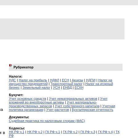
Рубрикатор
Налоги:
НДС
|
Налог на прибыль
|
НДФЛ
|
ЕСН
|
Акцизы
|
НДПИ
|
Налог на
имущество предприятий
|
Транспортный налог
|
Налог на игорный
бизнес
|
Земельный налог
|
УСН
|
ЕНВД
|
ЕСХН
Бухучет:
Учет основных средств
|
Учет нематериальных активов
|
Учет
вложений во внеоборотные активы
|
Учет материально-
производственных запасов
|
Учет собственного капитала
|
Учетная
на
политика организации
|
Учет расчетов
|
Бухгалтерская отчетность
Документы:
Судебная практика по налоговым спорам (ФАС)
Кодексы:
НК РФ ч.1
|
НК РФ ч.2
|
ГК РФ ч.1
|
ГК РФ ч.2
|
ГК РФ ч.3
|
ГК РФ ч.4
|
ТК
м в
РФ