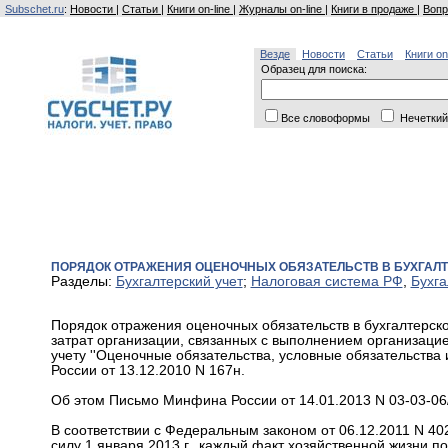
Subschet.ru
:
Новости
|
Статьи
|
Книги on-line
|
Журналы on-line
|
Книги в продаже
|
Вопр
Везде
Новости
Статьи
Книги on
Образец для поиска:
Все словоформы
Нечеткий
ПОРЯДОК ОТРАЖЕНИЯ ОЦЕНОЧНЫХ ОБЯЗАТЕЛЬСТВ В БУХГАЛТ
Разделы:
Бухгалтерский учет
;
Налоговая система РФ
,
Бухга
Порядок отражения оценочных обязательств в бухгалтерско
затрат организации, связанных с выполнением организацие
учету ''Оценочные обязательства, условные обязательства
России от 13.12.2010 N 167н.
Об этом Письмо Минфина России от 14.01.2013 N 03-03-06/
В соответствии с Федеральным законом от 06.12.2011 N 402-
силу 1 января 2013 г., каждый факт хозяйственной жизн