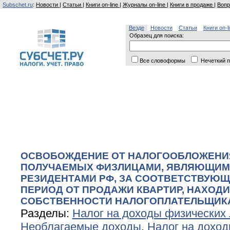
Subschet.ru
:
Новости
|
Статьи
|
Книги on-line
|
Журналы on-line
|
Книги в продаже
|
Вопр
Везде
Новости
Статьи
Книги on-l
Образец для поиска:
Все словоформы
Нечеткий п
ОСВОБОЖДЕНИЕ ОТ НАЛОГООБЛОЖЕНИЯ
ПОЛУЧАЕМЫХ ФИЗЛИЦАМИ, ЯВЛЯЮЩИ
РЕЗИДЕНТАМИ РФ, ЗА СООТВЕТСТВУЮ
ПЕРИОД ОТ ПРОДАЖИ КВАРТИР, НАХОД
СОБСТВЕННОСТИ НАЛОГОПЛАТЕЛЬЩИКА 
Разделы:
Налог на доходы физических
Необлагаемые доходы
,
Налог на доход