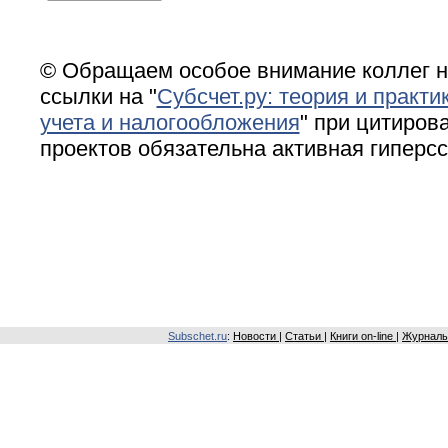
© Обращаем особое внимание коллег н
ссылки на "
Субсчет.ру: теория и практи
учета и налогообложения
" при цитирова
проектов обязательна активная гиперс
Subschet.ru
:
Новости
|
Статьи
|
Книги on-line
|
Журналы 