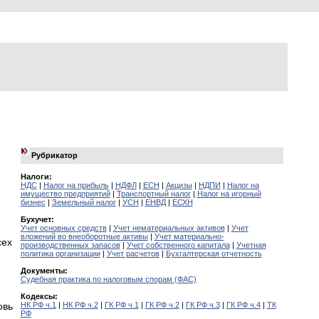
Рубрикатор
Налоги:
НДС
|
Налог на прибыль
|
НДФЛ
|
ЕСН
|
Акцизы
|
НДПИ
|
Налог на
имущество предприятий
|
Транспортный налог
|
Налог на игорный
бизнес
|
Земельный налог
|
УСН
|
ЕНВД
|
ЕСХН
Бухучет:
Учет основных средств
|
Учет нематериальных активов
|
Учет
вложений во внеоборотные активы
|
Учет материально-
сех
производственных запасов
|
Учет собственного капитала
|
Учетная
политика организации
|
Учет расчетов
|
Бухгалтерская отчетность
Документы:
Судебная практика по налоговым спорам (ФАС)
Кодексы:
НК РФ ч.1
|
НК РФ ч.2
|
ГК РФ ч.1
|
ГК РФ ч.2
|
ГК РФ ч.3
|
ГК РФ ч.4
|
ТК
овь
РФ