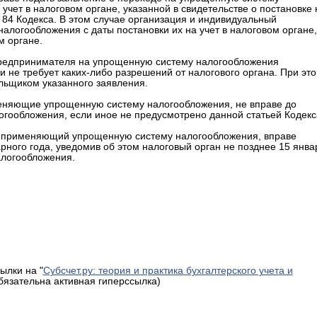
учет в налоговом органе, указанной в свидетельстве о постановке 
т. 84 Кодекса. В этом случае организация и индивидуальный
логообложения с даты постановки их на учет в налоговом органе,
м органе.
предпринимателя на упрощенную систему налогообложения
 не требует каких-либо разрешений от налогового органа. При эт
льщиком указанного заявления.
именяющие упрощенную систему налогообложения, не вправе до
огообложения, если иное не предусмотрено данной статьей Кодекс
ик, применяющий упрощенную систему налогообложения, вправе
ного года, уведомив об этом налоговый орган не позднее 15 янва
алогообложения.
ылки на "
Субсчет.ру: теория и практика бухгалтерского учета и
обязательна активная гиперссылка)