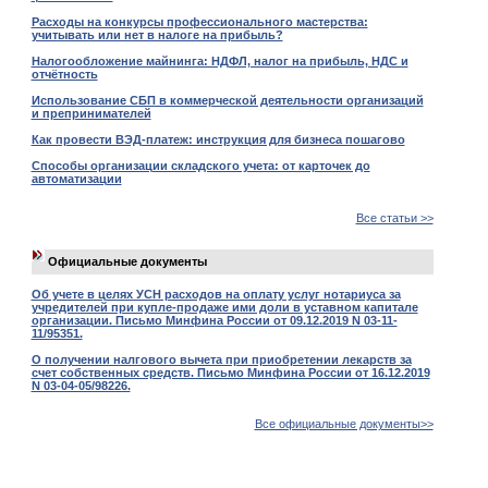
Расходы на конкурсы профессионального мастерства:
учитывать или нет в налоге на прибыль?
Налогообложение майнинга: НДФЛ, налог на прибыль, НДС и
отчётность
Использование СБП в коммерческой деятельности организаций
и препринимателей
Как провести ВЭД-платеж: инструкция для бизнеса пошагово
Способы организации складского учета: от карточек до
автоматизации
Все статьи >>
Официальные документы
Об учете в целях УСН расходов на оплату услуг нотариуса за
учредителей при купле-продаже ими доли в уставном капитале
организации. Письмо Минфина России от 09.12.2019 N 03-11-
11/95351.
О получении налгового вычета при приобретении лекарств за
счет собственных средств. Письмо Минфина России от 16.12.2019
N 03-04-05/98226.
Все официальные документы>>