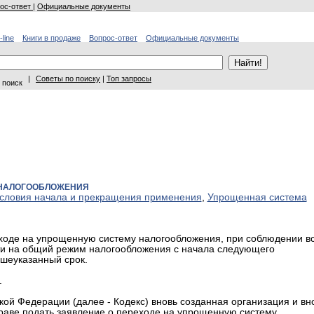
ос-ответ
|
Официальные документы
-line
Книги в продаже
Вопрос-ответ
Официальные документы
|
Советы по поиску
|
Топ запросы
 поиск
 НАЛОГООБЛОЖЕНИЯ
условия начала и прекращения применения
,
Упрощенная система
еходе на упрощенную систему налогообложения, при соблюдении в
йти на общий режим налогообложения с начала следующего
ышеуказанный срок.
.
йской Федерации (далее - Кодекс) вновь созданная организация и вн
аве подать заявление о переходе на упрощенную систему