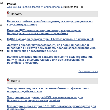
на
Разное:
Экономика недвижимости: учебное пособие
Виноградов Д.В| -
Новости
Налог на прибыль: учет банком доходов в виде процентов по
кредитному договору
ом
Возврат НДС организациям, экспортирующим водные
биоресурсы с низкой степенью переработки
НДФЛ с доходов граждан стран ЕАЭС от работы по найму в РФ
а.
Депутаты предлагают восстановить для детей-инвалидов и
инвалидов I и II групп возможность воспользоваться правом на
ря
внеконкурсное поступление в ВУЗы
Налогообложение НДФЛ доходов резидента Великобритании,
полученных в виде дивидендов или вознаграждений от
российского общества
Все новости >>
Статьи
Электронная подпись: как защитить бизнес от финансовых
потерь и судебных исков
Что проверить в договоре МФО: ключевые пункты для
безопасного оформления микрозайма
Как настроить учет затрат в 1С:ERP: пошаговое руководство для
финансистов