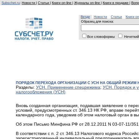
Subschet.ru
:
Новости
|
Статьи
|
Книги on-line
|
Журналы on-line
|
Книги в продаже
|
Вопр
Везде
Новости
Статьи
Книги on
Образец для поиска:
Все словоформы
Нечеткий
ПОРЯДОК ПЕРЕХОДА ОРГАНИЗАЦИИ С УСН НА ОБЩИЙ РЕЖИМ
Разделы:
УСН. Применение спецрежима
;
УСН. Порядок и 
налогообложения (УСН)
Вновь созданная организация, подавшая заявление о пер
условий, предусмотренных ст. 346.13 НК РФ, вправе пере
календарного года, уведомив об этом налоговый орган в в
Об этом Письмо Минфина РФ от 28.12.2011 N 03-07-11/351
В соответствии с п. 2 ст. 346.13 Налогового кодекса Росси
зарегистрированный индивидуальный предприниматель впр