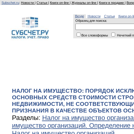
Subschet.ru
:
Новости
|
Статьи
|
Книги on-line
|
Журналы on-line
|
Книги в продаже
|
Вопр
Везде
Новости
Статьи
Книги on-l
Образец для поиска:
Все словоформы
Нечеткий п
НАЛОГ НА ИМУЩЕСТВО: ПОРЯДОК ИСКЛ
ОСНОВНЫХ СРЕДСТВ СТОИМОСТИ СТР
НЕДВИЖИМОСТИ, НЕ СООТВЕТСТВУЮЩ
ПРИЗНАНИЯ В КАЧЕСТВЕ ОБЪЕКТОВ О
Разделы:
Налог на имущество организ
имущество организаций. Определение 
Налог на имущество организаций