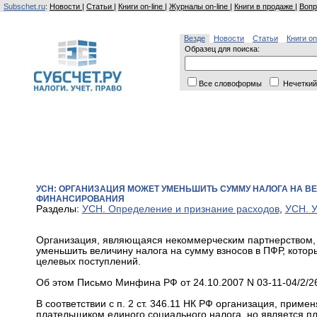
Subschet.ru
:
Новости
|
Статьи
|
Книги on-line
|
Журналы on-line
|
Книги в продаже
|
Вопр
Везде
Новости
Статьи
Книги on
Образец для поиска:
Все словоформы
Нечеткий
УСН: ОРГАНИЗАЦИЯ МОЖЕТ УМЕНЬШИТЬ СУММУ НАЛОГА НА ВЕ
ФИНАНСИРОВАНИЯ
Разделы:
УСН. Определение и признание расходов
,
УСН. У
Организация, являющаяся некоммерческим партнерством, 
уменьшить величину налога на сумму взносов в ПФР, котор
целевых поступлений.
Об этом Письмо Минфина РФ от 24.10.2007 N 03-11-04/2/2
В соответствии с п. 2 ст. 346.11 НК РФ организация, при
плательщиком единого социального налога, но является п