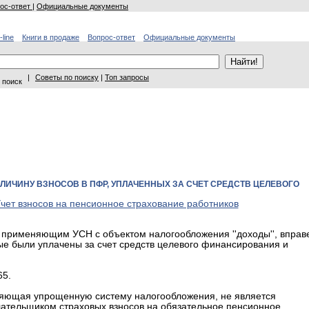
ос-ответ
|
Официальные документы
-line
Книги в продаже
Вопрос-ответ
Официальные документы
|
Советы по поиску
|
Топ запросы
 поиск
ЛИЧИНУ ВЗНОСОВ В ПФР, УПЛАЧЕННЫХ ЗА СЧЕТ СРЕДСТВ ЦЕЛЕВОГО
чет взносов на пенсионное страхование работников
применяющим УСН с объектом налогообложения ''доходы'', вправ
ые были уплачены за счет средств целевого финансирования и
65.
меняющая упрощенную систему налогообложения, не является
лательщиком страховых взносов на обязательное пенсионное