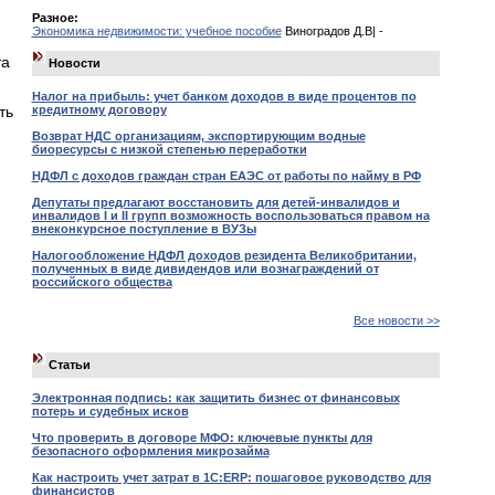
Разное:
Экономика недвижимости: учебное пособие
Виноградов Д.В| -
та
Новости
Налог на прибыль: учет банком доходов в виде процентов по
кредитному договору
ть
Возврат НДС организациям, экспортирующим водные
биоресурсы с низкой степенью переработки
НДФЛ с доходов граждан стран ЕАЭС от работы по найму в РФ
Депутаты предлагают восстановить для детей-инвалидов и
инвалидов I и II групп возможность воспользоваться правом на
внеконкурсное поступление в ВУЗы
Налогообложение НДФЛ доходов резидента Великобритании,
полученных в виде дивидендов или вознаграждений от
российского общества
Все новости >>
Статьи
Электронная подпись: как защитить бизнес от финансовых
потерь и судебных исков
Что проверить в договоре МФО: ключевые пункты для
безопасного оформления микрозайма
Как настроить учет затрат в 1С:ERP: пошаговое руководство для
финансистов