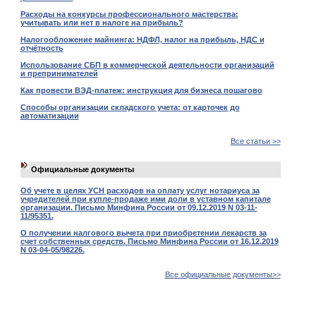
Расходы на конкурсы профессионального мастерства:
учитывать или нет в налоге на прибыль?
Налогообложение майнинга: НДФЛ, налог на прибыль, НДС и
отчётность
Использование СБП в коммерческой деятельности организаций
и препринимателей
Как провести ВЭД-платеж: инструкция для бизнеса пошагово
Способы организации складского учета: от карточек до
автоматизации
Все статьи >>
Официальные документы
Об учете в целях УСН расходов на оплату услуг нотариуса за
учредителей при купле-продаже ими доли в уставном капитале
организации. Письмо Минфина России от 09.12.2019 N 03-11-
11/95351.
О получении налгового вычета при приобретении лекарств за
счет собственных средств. Письмо Минфина России от 16.12.2019
N 03-04-05/98226.
Все официальные документы>>