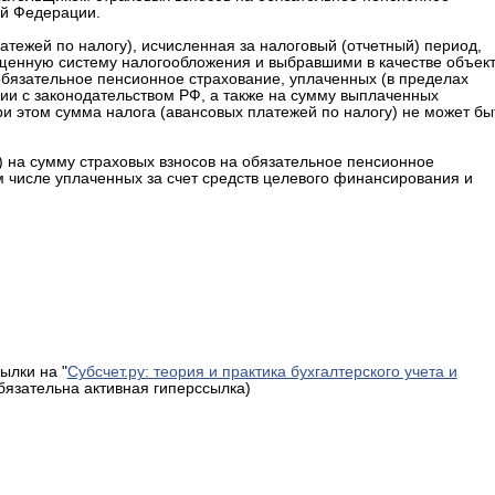
ой Федерации.
латежей по налогу), исчисленная за налоговый (отчетный) период,
нную систему налогообложения и выбравшими в качестве объек
обязательное пенсионное страхование, уплаченных (в пределах
вии с законодательством РФ, а также на сумму выплаченных
и этом сумма налога (авансовых платежей по налогу) не может бы
 на сумму страховых взносов на обязательное пенсионное
м числе уплаченных за счет средств целевого финансирования и
ылки на "
Субсчет.ру: теория и практика бухгалтерского учета и
обязательна активная гиперссылка)