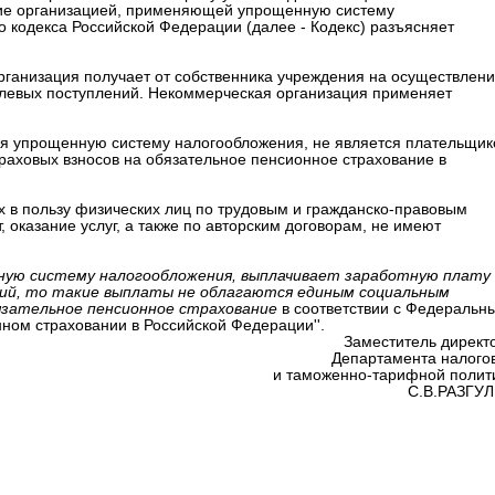
ние организацией, применяющей упрощенную систему
ого кодекса Российской Федерации (далее - Кодекс) разъясняет
организация получает от собственника учреждения на осуществлен
елевых поступлений. Некоммерческая организация применяет
щая упрощенную систему налогообложения, не является плательщи
раховых взносов на обязательное пенсионное страхование в
 в пользу физических лиц по трудовым и гражданско-правовым
 оказание услуг, а также по авторским договорам, не имеют
ную систему налогообложения, выплачивает заработную плату
ний, то такие выплаты не облагаются единым социальным
бязательное пенсионное страхование
в соответствии с Федеральн
нном страховании в Российской Федерации''.
Заместитель директ
Департамента налого
и таможенно-тарифной полит
С.В.РАЗГУ