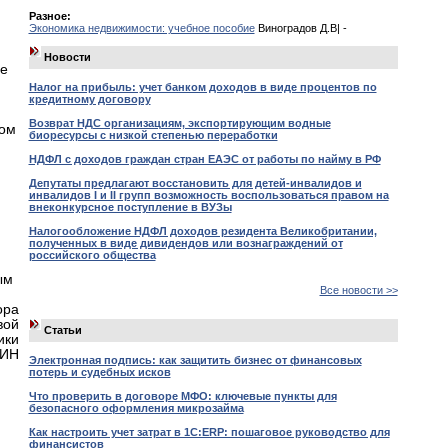
Разное:
Экономика недвижимости: учебное пособие
Виноградов Д.В| -
Новости
ие
Налог на прибыль: учет банком доходов в виде процентов по
кредитному договору
Возврат НДС организациям, экспортирующим водные
ком
биоресурсы с низкой степенью переработки
НДФЛ с доходов граждан стран ЕАЭС от работы по найму в РФ
Депутаты предлагают восстановить для детей-инвалидов и
инвалидов I и II групп возможность воспользоваться правом на
внеконкурсное поступление в ВУЗы
Налогообложение НДФЛ доходов резидента Великобритании,
полученных в виде дивидендов или вознаграждений от
российского общества
ым
Все новости >>
ора
вой
Статьи
ики
ЛИН
Электронная подпись: как защитить бизнес от финансовых
потерь и судебных исков
Что проверить в договоре МФО: ключевые пункты для
безопасного оформления микрозайма
Как настроить учет затрат в 1С:ERP: пошаговое руководство для
финансистов