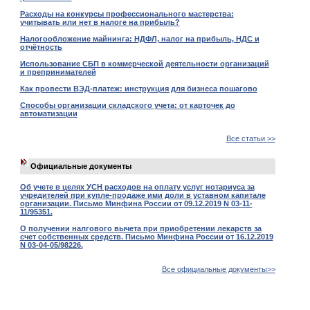
Расходы на конкурсы профессионального мастерства:
учитывать или нет в налоге на прибыль?
Налогообложение майнинга: НДФЛ, налог на прибыль, НДС и
отчётность
Использование СБП в коммерческой деятельности организаций
и препринимателей
Как провести ВЭД-платеж: инструкция для бизнеса пошагово
Способы организации складского учета: от карточек до
автоматизации
Все статьи >>
Официальные документы
Об учете в целях УСН расходов на оплату услуг нотариуса за
учредителей при купле-продаже ими доли в уставном капитале
организации. Письмо Минфина России от 09.12.2019 N 03-11-
11/95351.
О получении налгового вычета при приобретении лекарств за
счет собственных средств. Письмо Минфина России от 16.12.2019
N 03-04-05/98226.
Все официальные документы>>