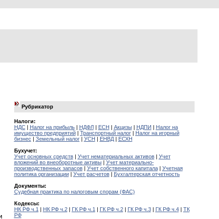
Рубрикатор
Налоги:
НДС
|
Налог на прибыль
|
НДФЛ
|
ЕСН
|
Акцизы
|
НДПИ
|
Налог на
имущество предприятий
|
Транспортный налог
|
Налог на игорный
бизнес
|
Земельный налог
|
УСН
|
ЕНВД
|
ЕСХН
Бухучет:
Учет основных средств
|
Учет нематериальных активов
|
Учет
вложений во внеоборотные активы
|
Учет материально-
производственных запасов
|
Учет собственного капитала
|
Учетная
политика организации
|
Учет расчетов
|
Бухгалтерская отчетность
Документы:
Судебная практика по налоговым спорам (ФАС)
Кодексы:
НК РФ ч.1
|
НК РФ ч.2
|
ГК РФ ч.1
|
ГК РФ ч.2
|
ГК РФ ч.3
|
ГК РФ ч.4
|
ТК
РФ
и