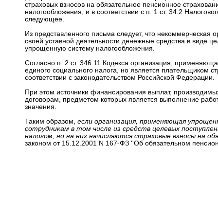
страховых взносов на обязательное пенсионное страхова
налогообложения, и в соответствии с п. 1 ст. 34.2 Налогов
следующее.
Из представленного письма следует, что некоммерческая 
своей уставной деятельности денежные средства в виде ц
упрощенную систему налогообложения.
Согласно п. 2 ст. 346.11 Кодекса организация, применяю
единого социального налога, но является плательщиком ст
соответствии с законодательством Российской Федерации.
При этом источники финансирования выплат, производимых
договорам, предметом которых является выполнение работ,
значения.
Таким образом,
если организация, применяющая упрощен
сотрудникам в том числе из средств целевых поступле
налогом, но на них начисляются страховые взносы на о
законом от 15.12.2001 N 167-ФЗ ''Об обязательном пенсио