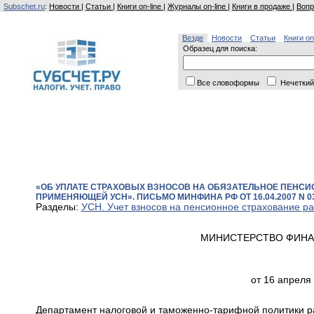
Subschet.ru
:
Новости
|
Статьи
|
Книги on-line
|
Журналы on-line
|
Книги в продаже
|
Вопр
Везде
Новости
Статьи
Книги on
Образец для поиска:
Все словоформы
Нечеткий
«ОБ УПЛАТЕ СТРАХОВЫХ ВЗНОСОВ НА ОБЯЗАТЕЛЬНОЕ ПЕНСИ
ПРИМЕНЯЮЩЕЙ УСН». ПИСЬМО МИНФИНА РФ ОТ 16.04.2007 N 03-
Разделы:
УСН. Учет взносов на пенсионное страхование р
МИНИСТЕРСТВО ФИНА
от 16 апреля 
Департамент налоговой и таможенно-тарифной политики ра