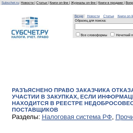
Subschet.ru
:
Новости
|
Статьи
|
Книги on-line
|
Журналы on-line
|
Книги в продаже
|
Вопр
Везде
Новости
Статьи
Книги on-l
Образец для поиска:
Все словоформы
Нечеткий п
РАЗЪЯСНЕНО ПРАВО ЗАКАЗЧИКА ОТКАЗ
УЧАСТИИ В ЗАКУПКАХ, ЕСЛИ ИНФОРМАЦ
НАХОДИТСЯ В РЕЕСТРЕ НЕДОБРОСОВЕ
ПОСТАВЩИКОВ
Разделы:
Налоговая система РФ
,
Проч