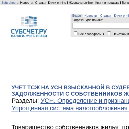
Subschet.ru
:
Новости
|
Статьи
|
Книги on-line
|
Журналы on-line
|
Книги в продаже
|
Вопр
Везде
Новости
Статьи
Книги on-l
Образец для поиска:
Все словоформы
Нечеткий п
УЧЕТ ТСЖ НА УСН ВЗЫСКАННОЙ В СУД
ЗАДОЛЖЕННОСТИ С СОБСТВЕННИКОВ Ж
Разделы:
УСН. Определение и признан
Упрощенная система налогообложения
Товарищество собственников жилья, 