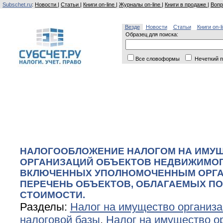
Subschet.ru
:
Новости
|
Статьи
|
Книги on-line
|
Журналы on-line
|
Книги в продаже
|
Вопр
Везде
Новости
Статьи
Книги on-l
Образец для поиска:
Все словоформы
Нечеткий п
НАЛОГООБЛОЖЕНИЕ НАЛОГОМ НА ИМУ
ОРГАНИЗАЦИЙ ОБЪЕКТОВ НЕДВИЖИМОГ
ВКЛЮЧЕННЫХ УПОЛНОМОЧЕННЫМ ОРГАН
ПЕРЕЧЕНЬ ОБЪЕКТОВ, ОБЛАГАЕМЫХ П
СТОИМОСТИ.
Разделы:
Налог на имущество организ
налоговой базы
,
Налог на имущество о