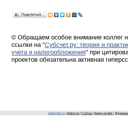
Поделиться…
© Обращаем особое внимание коллег н
ссылки на "
Субсчет.ру: теория и практи
учета и налогообложения
" при цитирова
проектов обязательна активная гиперс
Subschet.ru
:
Новости
|
Статьи
|
Книги on-line
|
Журналы 