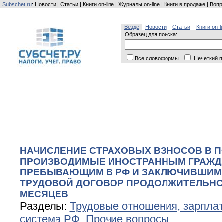
Subschet.ru
:
Новости
|
Статьи
|
Книги on-line
|
Журналы on-line
|
Книги в продаже
|
Вопр
Везде
Новости
Статьи
Книги on-l
Образец для поиска:
Все словоформы
Нечеткий п
НАЧИСЛЕНИЕ СТРАХОВЫХ ВЗНОСОВ В П
ПРОИЗВОДИМЫЕ ИНОСТРАННЫМ ГРАЖД
ПРЕБЫВАЮЩИМ В РФ И ЗАКЛЮЧИВШИМ
ТРУДОВОЙ ДОГОВОР ПРОДОЛЖИТЕЛЬН
МЕСЯЦЕВ
Разделы:
Трудовые отношения, зарплат
система РФ
,
Прочие вопросы