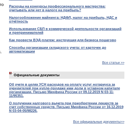
го
Расходы на конкурсы профессионального мастерства:
учитывать или нет в налоге на прибыль?
Налогообложение майнинга: НДФЛ, налог на прибыль, НДС и
отчётность
Использование СБП в коммерческой деятельности организаций
и препринимателей
Как провести ВЭД-платеж: инструкция для бизнеса пошагово
Способы организации складского учета: от карточек до
,
автоматизации
Все статьи >>
Официальные документы
Об учете в целях УСН расходов на оплату услуг нотариуса за
учредителей при купле-продаже ими доли в уставном капитале
организации. Письмо Минфина России от 09.12.2019 N 03-11-
11/95351.
О получении налгового вычета при приобретении лекарств за
счет собственных средств. Письмо Минфина России от 16.12.2019
N 03-04-05/98226.
Все официальные документы>>