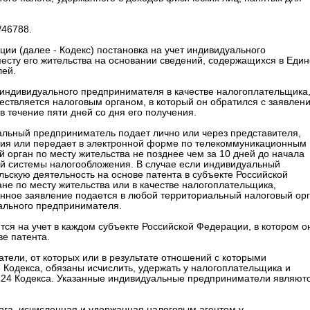
/46788.
ции (далее - Кодекс) постановка на учет индивидуального
есту его жительства на основании сведений, содержащихся в Еди
ей.
чет индивидуального предпринимателя в качестве налогоплательщика
ствляется налоговым органом, в который он обратился с заявлен
в течение пяти дней со дня его получения.
уальный предприниматель подает лично или через представителя,
ения или передает в электронной форме по телекоммуникационным
 орган по месту жительства не позднее чем за 10 дней до начала
 системы налогообложения. В случае если индивидуальный
скую деятельность на основе патента в субъекте Российской
ане по месту жительства или в качестве налогоплательщика,
нное заявление подается в любой территориальный налоговый ор
ального предпринимателя.
ся на учет в каждом субъекте Российской Федерации, в котором о
е патента.
атели, от которых или в результате отношений с которыми
6 Кодекса, обязаны исчислить, удержать у налогоплательщика и
. 224 Кодекса. Указанные индивидуальные предприниматели являют
алога, исчисленная и удержанная налоговым агентом у