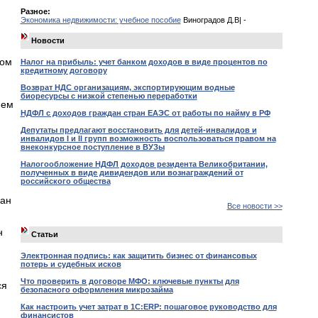
Разное:
Экономика недвижимости: учебное пособие
Виноградов Д.В| -
Новости
ном
Налог на прибыль: учет банком доходов в виде процентов по
кредитному договору
Возврат НДС организациям, экспортирующим водные
,
биоресурсы с низкой степенью переработки
ием
НДФЛ с доходов граждан стран ЕАЭС от работы по найму в РФ
Депутаты предлагают восстановить для детей-инвалидов и
инвалидов I и II групп возможность воспользоваться правом на
внеконкурсное поступление в ВУЗы
Налогообложение НДФЛ доходов резидента Великобритании,
полученных в виде дивидендов или вознаграждений от
российского общества
ган
Все новости >>
н
Статьи
Электронная подпись: как защитить бизнес от финансовых
потерь и судебных исков
Что проверить в договоре МФО: ключевые пункты для
ся
безопасного оформления микрозайма
Как настроить учет затрат в 1С:ERP: пошаговое руководство для
финансистов