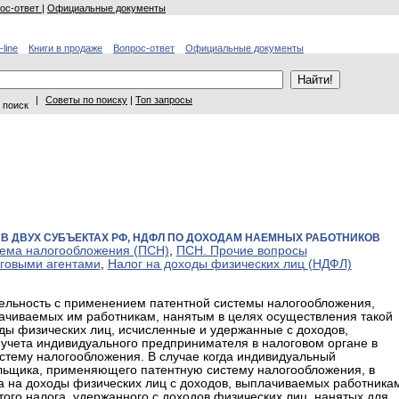
ос-ответ
|
Официальные документы
-line
Книги в продаже
Вопрос-ответ
Официальные документы
|
Советы по поиску
|
Топ запросы
 поиск
 ДВУХ СУБЪЕКТАХ РФ, НДФЛ ПО ДОХОДАМ НАЕМНЫХ РАБОТНИКОВ
тема налогообложения (ПСН)
,
ПСН. Прочие вопросы
оговыми агентами
,
Налог на доходы физических лиц (НДФЛ)
льность с применением патентной системы налогообложения,
ачиваемых им работникам, нанятым в целях осуществления такой
оды физических лиц, исчисленные и удержанные с доходов,
учета индивидуального предпринимателя в налоговом органе в
стему налогообложения. В случае когда индивидуальный
ельщика, применяющего патентную систему налогообложения, в
а на доходы физических лиц с доходов, выплачиваемых работника
ого налога, удержанного с доходов физических лиц, нанятых для