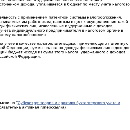
сточником дохода, уплачивается в бюджет по месту учета налогово
льность с применением патентной системы налогообложения,
ачиваемых им работникам, нанятым в целях осуществления такой
оды физических лиц, исчисленные и удержанные с доходов,
учета индивидуального предпринимателя в налоговом органе в
стему налогообложения.
на учете в качестве налогоплательщика, применяющего патентную
кой Федерации, суммы налога на доходы физических лиц с доходов
ий бюджет исходя из сумм этого налога, удержанного с доходов
оссийской Федерации.
ылки на "
Субсчет.ру: теория и практика бухгалтерского учета и
обязательна активная гиперссылка)