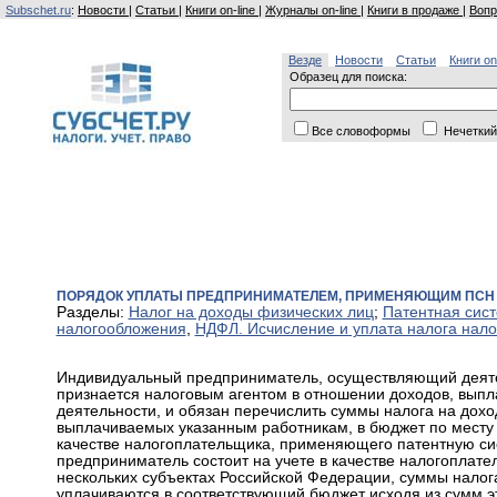
Subschet.ru
:
Новости
|
Статьи
|
Книги on-line
|
Журналы on-line
|
Книги в продаже
|
Вопр
Везде
Новости
Статьи
Книги on
Образец для поиска:
Все словоформы
Нечеткий
ПОРЯДОК УПЛАТЫ ПРЕДПРИНИМАТЕЛЕМ, ПРИМЕНЯЮЩИМ ПСН В
Разделы:
Налог на доходы физических лиц
;
Патентная сис
налогообложения
,
НДФЛ. Исчисление и уплата налога нал
Индивидуальный предприниматель, осуществляющий деяте
признается налоговым агентом в отношении доходов, выпл
деятельности, и обязан перечислить суммы налога на дох
выплачиваемых указанным работникам, в бюджет по месту 
качестве налогоплательщика, применяющего патентную си
предприниматель состоит на учете в качестве налогоплат
нескольких субъектах Российской Федерации, суммы налог
уплачиваются в соответствующий бюджет исходя из сумм эт