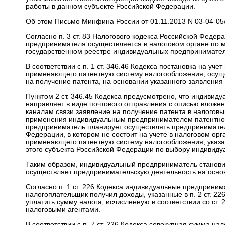
работы в данном субъекте Российской Федерации.
Об этом Письмо Минфина России от 01.11.2013 N 03-04-05
Согласно п. 3 ст. 83 Налогового кодекса Российской Федера
предпринимателя осуществляется в налоговом органе по м
государственном реестре индивидуальных предпринимател
В соответствии с п. 1 ст. 346.46 Кодекса постановка на у
применяющего патентную систему налогообложения, осуще
на получение патента, на основании указанного заявления 
Пунктом 2 ст. 346.45 Кодекса предусмотрено, что индивид
направляет в виде почтового отправления с описью влож
каналам связи заявление на получение патента в налоговый
применения индивидуальным предпринимателем патентной
предприниматель планирует осуществлять предприниматель
Федерации, в котором не состоит на учете в налоговом орг
применяющего патентную систему налогообложения, указа
этого субъекта Российской Федерации по выбору индивиду
Таким образом, индивидуальный предприниматель становит
осуществляет предпринимательскую деятельность на основ
Согласно п. 1 ст. 226 Кодекса индивидуальные предприним
налогоплательщик получил доходы, указанные в п. 2 ст. 22
уплатить сумму налога, исчисленную в соответствии со ст
налоговыми агентами.
В соответствии с п. 7 ст. 226 Кодекса совокупная сумма н