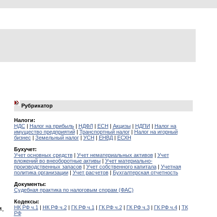
Рубрикатор
Налоги:
НДС
|
Налог на прибыль
|
НДФЛ
|
ЕСН
|
Акцизы
|
НДПИ
|
Налог на
имущество предприятий
|
Транспортный налог
|
Налог на игорный
бизнес
|
Земельный налог
|
УСН
|
ЕНВД
|
ЕСХН
Бухучет:
Учет основных средств
|
Учет нематериальных активов
|
Учет
вложений во внеоборотные активы
|
Учет материально-
производственных запасов
|
Учет собственного капитала
|
Учетная
политика организации
|
Учет расчетов
|
Бухгалтерская отчетность
Документы:
Судебная практика по налоговым спорам (ФАС)
Кодексы:
НК РФ ч.1
|
НК РФ ч.2
|
ГК РФ ч.1
|
ГК РФ ч.2
|
ГК РФ ч.3
|
ГК РФ ч.4
|
ТК
м,
РФ