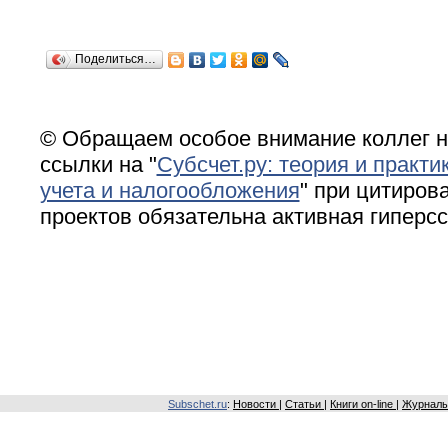
Поделиться…
© Обращаем особое внимание коллег н
ссылки на "
Субсчет.ру: теория и практи
учета и налогообложения
" при цитирова
проектов обязательна активная гиперс
Subschet.ru
:
Новости
|
Статьи
|
Книги on-line
|
Журналы 