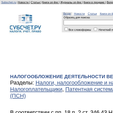
Subschet.ru
:
Новости
|
Статьи
|
Книги on-line
|
Журналы on-line
|
Книги в продаже
|
Вопр
Везде
Новости
Статьи
Книги on-l
Образец для поиска:
Все словоформы
Нечеткий п
НАЛОГООБЛОЖЕНИЕ ДЕЯТЕЛЬНОСТИ В
Разделы:
Налоги, налогообложение и н
Налогоплательщики
,
Патентная систем
(ПСН)
В соответствии с пп. 18 п. 2 ст. 346.43