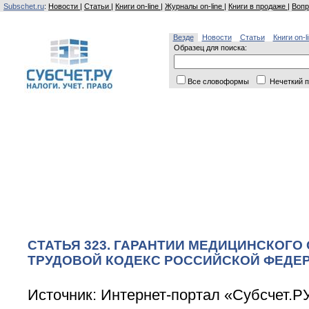
Subschet.ru
:
Новости
|
Статьи
|
Книги on-line
|
Журналы on-line
|
Книги в продаже
|
Вопр
Везде
Новости
Статьи
Книги on-l
Образец для поиска:
Все словоформы
Нечеткий п
СТАТЬЯ 323. ГАРАНТИИ МЕДИЦИНСКОГО
ТРУДОВОЙ КОДЕКС РОССИЙСКОЙ ФЕДЕРА
Источник: Интернет-портал «Субсчет.Р