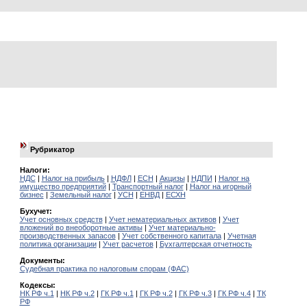
Рубрикатор
Налоги:
НДС
|
Налог на прибыль
|
НДФЛ
|
ЕСН
|
Акцизы
|
НДПИ
|
Налог на
имущество предприятий
|
Транспортный налог
|
Налог на игорный
бизнес
|
Земельный налог
|
УСН
|
ЕНВД
|
ЕСХН
Бухучет:
Учет основных средств
|
Учет нематериальных активов
|
Учет
вложений во внеоборотные активы
|
Учет материально-
производственных запасов
|
Учет собственного капитала
|
Учетная
политика организации
|
Учет расчетов
|
Бухгалтерская отчетность
Документы:
Судебная практика по налоговым спорам (ФАС)
Кодексы:
НК РФ ч.1
|
НК РФ ч.2
|
ГК РФ ч.1
|
ГК РФ ч.2
|
ГК РФ ч.3
|
ГК РФ ч.4
|
ТК
РФ