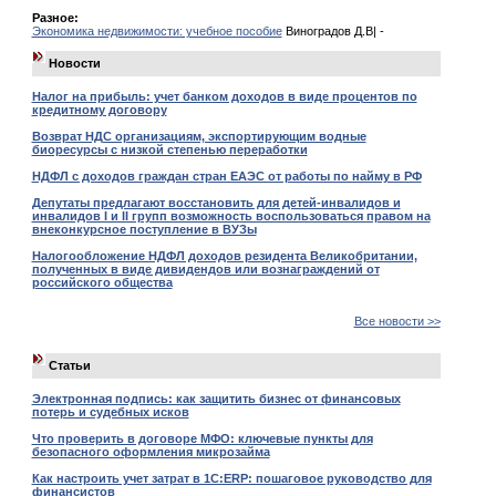
Разное:
Экономика недвижимости: учебное пособие
Виноградов Д.В| -
Новости
Налог на прибыль: учет банком доходов в виде процентов по
кредитному договору
Возврат НДС организациям, экспортирующим водные
биоресурсы с низкой степенью переработки
НДФЛ с доходов граждан стран ЕАЭС от работы по найму в РФ
Депутаты предлагают восстановить для детей-инвалидов и
инвалидов I и II групп возможность воспользоваться правом на
внеконкурсное поступление в ВУЗы
Налогообложение НДФЛ доходов резидента Великобритании,
полученных в виде дивидендов или вознаграждений от
российского общества
Все новости >>
Статьи
Электронная подпись: как защитить бизнес от финансовых
потерь и судебных исков
Что проверить в договоре МФО: ключевые пункты для
безопасного оформления микрозайма
Как настроить учет затрат в 1С:ERP: пошаговое руководство для
финансистов