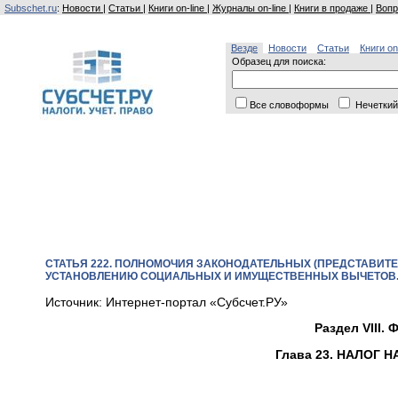
Subschet.ru
:
Новости
|
Статьи
|
Книги on-line
|
Журналы on-line
|
Книги в продаже
|
Вопр
Везде
Новости
Статьи
Книги on
Образец для поиска:
Все словоформы
Нечеткий
СТАТЬЯ 222. ПОЛНОМОЧИЯ ЗАКОНОДАТЕЛЬНЫХ (ПРЕДСТАВИТ
УСТАНОВЛЕНИЮ СОЦИАЛЬНЫХ И ИМУЩЕСТВЕННЫХ ВЫЧЕТОВ. 
Источник: Интернет-портал «Субсчет.РУ»
Раздел VIII
Глава 23. НАЛОГ 