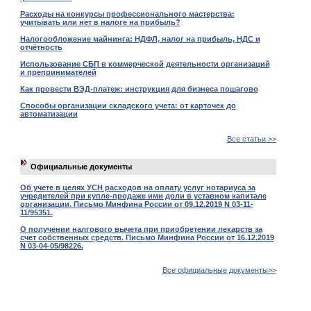
Расходы на конкурсы профессионального мастерства:
учитывать или нет в налоге на прибыль?
Налогообложение майнинга: НДФЛ, налог на прибыль, НДС и
отчётность
Использование СБП в коммерческой деятельности организаций
и препринимателей
Как провести ВЭД-платеж: инструкция для бизнеса пошагово
Способы организации складского учета: от карточек до
автоматизации
Все статьи >>
Официальные документы
Об учете в целях УСН расходов на оплату услуг нотариуса за
учредителей при купле-продаже ими доли в уставном капитале
организации. Письмо Минфина России от 09.12.2019 N 03-11-
11/95351.
О получении налгового вычета при приобретении лекарств за
счет собственных средств. Письмо Минфина России от 16.12.2019
N 03-04-05/98226.
Все официальные документы>>