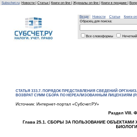
Subschet.ru
:
Новости
|
Статьи
|
Книги on-line
|
Журналы on-line
|
Книги в продаже
|
Вопр
Везде
Новости
Статьи
Книги on
Образец для поиска:
Все словоформы
Нечеткий
СТАТЬЯ 333.7. ПОРЯДОК ПРЕДСТАВЛЕНИЯ СВЕДЕНИЙ ОРГАН
ВОЗВРАТ СУММ СБОРА ПО НЕРЕАЛИЗОВАННЫМ ЛИЦЕНЗИЯМ (Р
Источник: Интернет-портал «Субсчет.РУ»
Раздел VIII
Глава 25.1. СБОРЫ ЗА ПОЛЬЗОВАНИЕ ОБЪЕКТАМ
БИОЛОГИ