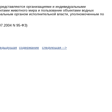
, представляются организациями и индивидуальными
тами животного мира и пользование объектами водных
ральным органом исполнительной власти, уполномоченным по
07.2004 N 95-ФЗ)
редыдущая
cодержание
следующая -->