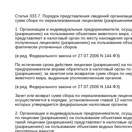
Статья 333.7. Порядок представления сведений организац
сумм сбора по нереализованным лицензиям (разрешениям
1. Организации и индивидуальные предприниматели, осущ
(разрешению) на пользование объектами животного мира, 
представляют в налоговый орган по месту нахождения орг
полученных лицензиях (разрешениях) на пользование объе
фактически уплаченных сборов.
(в ред. Федерального закона от 27.07.2006 N 144-ФЗ)
По истечении срока действия лицензии (разрешения) на п
предприниматели вправе обратиться в налоговый орган по
(разрешение), за зачетом или возвратом сумм сбора по н
животного мира, выданным уполномоченным органом.
(в ред. Федерального закона от 27.07.2006 N 144-ФЗ)
Зачет или возврат сумм сбора по нереализованным лицен
осуществляется в порядке, установленном главой 12 насто
которых утверждается федеральным налоговым органом.
2. Организации и индивидуальные предприниматели, осущ
по лицензии (разрешению) на пользование объектами водны
такой лицензии (разрешения) представляют в налоговые ор
(разрешениях) на пользование объектами водных биологиче
регулярных взносов.