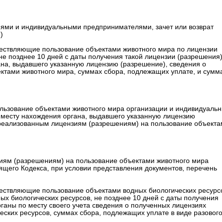
иями и индивидуальными предпринимателями, зачет или возврат
)
ествляющие пользование объектами животного мира по лицензии
не позднее 10 дней с даты получения такой лицензии (разрешения
ана, выдавшего указанную лицензию (разрешение), сведения о
ктами животного мира, суммах сбора, подлежащих уплате, и сумм
ользование объектами животного мира организации и индивидуаль
 месту нахождения органа, выдавшего указанную лицензию
ереализованным лицензиям (разрешениям) на пользование объекта
зиям (разрешениям) на пользование объектами животного мира
ящего Кодекса, при условии представления документов, перечень
ествляющие пользование объектами водных биологических ресурс
х биологических ресурсов, не позднее 10 дней с даты получения
ганы по месту своего учета сведения о полученных лицензиях
ских ресурсов, суммах сбора, подлежащих уплате в виде разового