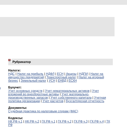
Рубрикатор
Налоги:
НДС
|
Налог на прибыль
|
НДФЛ
|
ЕСН
|
Акцизы
|
НДПИ
|
Налог на
имущество предприятий
|
Транспортный налог
|
Налог на игорный
бизнес
|
Земельный налог
|
УСН
|
ЕНВД
|
ЕСХН
Бухучет:
)
Учет основных средств
|
Учет нематериальных активов
|
Учет
вложений во внеоборотные активы
|
Учет материально-
производственных запасов
|
Учет собственного капитала
|
Учетная
политика организации
|
Учет расчетов
|
Бухгалтерская отчетность
Документы:
Судебная практика по налоговым спорам (ФАС)
Кодексы:
НК РФ ч.1
|
НК РФ ч.2
|
ГК РФ ч.1
|
ГК РФ ч.2
|
ГК РФ ч.3
|
ГК РФ ч.4
|
ТК
РФ