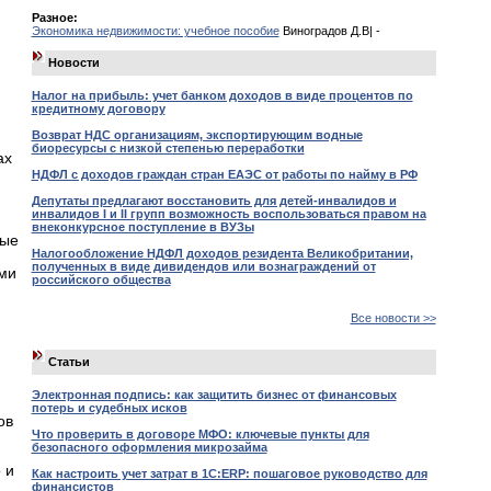
Разное:
Экономика недвижимости: учебное пособие
Виноградов Д.В| -
Новости
Налог на прибыль: учет банком доходов в виде процентов по
кредитному договору
)
Возврат НДС организациям, экспортирующим водные
биоресурсы с низкой степенью переработки
ах
НДФЛ с доходов граждан стран ЕАЭС от работы по найму в РФ
Депутаты предлагают восстановить для детей-инвалидов и
инвалидов I и II групп возможность воспользоваться правом на
внеконкурсное поступление в ВУЗы
ные
Налогообложение НДФЛ доходов резидента Великобритании,
полученных в виде дивидендов или вознаграждений от
ми
российского общества
Все новости >>
Статьи
Электронная подпись: как защитить бизнес от финансовых
потерь и судебных исков
ов
Что проверить в договоре МФО: ключевые пункты для
безопасного оформления микрозайма
 и
Как настроить учет затрат в 1С:ERP: пошаговое руководство для
финансистов