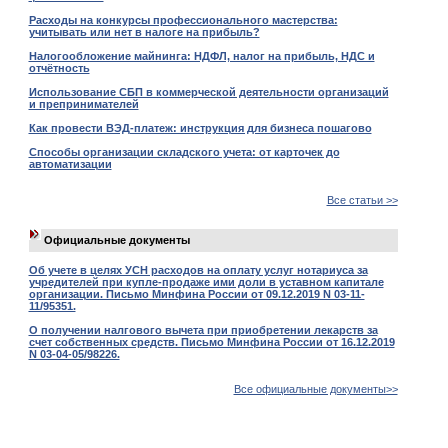
Расходы на конкурсы профессионального мастерства:
учитывать или нет в налоге на прибыль?
Налогообложение майнинга: НДФЛ, налог на прибыль, НДС и
отчётность
Использование СБП в коммерческой деятельности организаций
и препринимателей
Как провести ВЭД-платеж: инструкция для бизнеса пошагово
Способы организации складского учета: от карточек до
автоматизации
Все статьи >>
Официальные документы
Об учете в целях УСН расходов на оплату услуг нотариуса за
учредителей при купле-продаже ими доли в уставном капитале
организации. Письмо Минфина России от 09.12.2019 N 03-11-
11/95351.
О получении налгового вычета при приобретении лекарств за
счет собственных средств. Письмо Минфина России от 16.12.2019
N 03-04-05/98226.
Все официальные документы>>