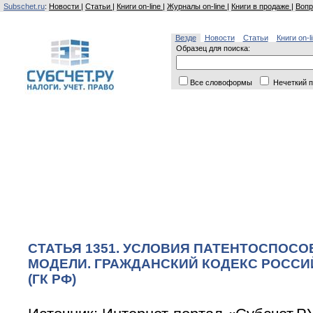
Subschet.ru
:
Новости
|
Статьи
|
Книги on-line
|
Журналы on-line
|
Книги в продаже
|
Вопр
Везде
Новости
Статьи
Книги on-l
Образец для поиска:
Все словоформы
Нечеткий п
СТАТЬЯ 1351. УСЛОВИЯ ПАТЕНТОСПОС
МОДЕЛИ. ГРАЖДАНСКИЙ КОДЕКС РОСС
(ГК РФ)