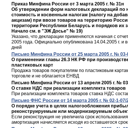
Приказ Минфина России от 3 марта 2005 г. № 31н
Об утверждении форм налоговых деклараций по 
стоимость и косвенным налогам (налогу на доба
акцизам) при ввозе товаров на территорию Росс
территории Республики Беларусь и порядков их з
Начало см. в "ЭЖ Досье" № 19)
Указано, что декларации применяются начиная с отчет
2005 года. Официально опубликована 14.04.2005 г. и в
дней
Письмо Минфина России от 25 марта 2005 г. № 03-0
О применении главы 26.3 НК РФ при производств
пластиковых карт
Продажа товаров покупателям по пластиковым картам
торговле и не облагается ЕНВД
Письмо Минфина России от 13 апреля 2005 г. № 03-
О ставке НДС при реализации комплекта товаров
При реализации комплекта товаров ставка НДС соста
Письмо ФНС России от 14 марта 2005 г. № 02-1-07/
О порядке учета в целях налогообложения прибы
реконструируемым или модернизируемым объек
Если реконструкция не увеличила срок использования
амортизация начисляется исходя из оставшегося сро