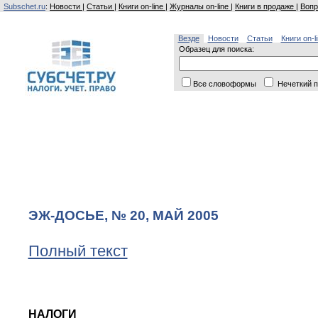
Subschet.ru
:
Новости
|
Статьи
|
Книги on-line
|
Журналы on-line
|
Книги в продаже
|
Вопр
Везде
Новости
Статьи
Книги on-l
Образец для поиска:
Все словоформы
Нечеткий п
ЭЖ-ДОСЬЕ, № 20, МАЙ 2005
Полный текст
НАЛОГИ