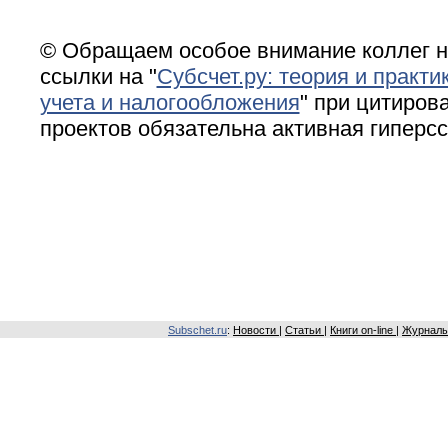
© Обращаем особое внимание коллег н
ссылки на "
Субсчет.ру: теория и практи
учета и налогообложения
" при цитирова
проектов обязательна активная гиперс
Subschet.ru
:
Новости
|
Статьи
|
Книги on-line
|
Журналы 