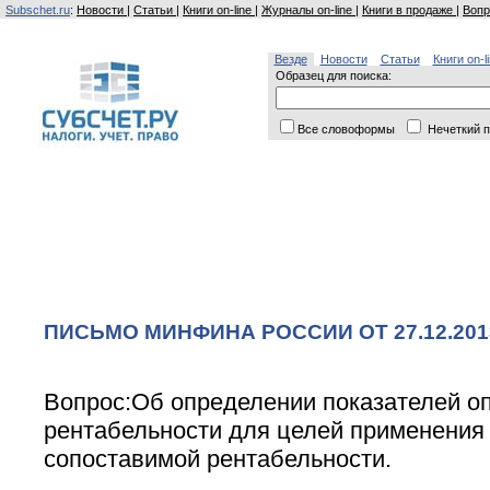
Subschet.ru
:
Новости
|
Статьи
|
Книги on-line
|
Журналы on-line
|
Книги в продаже
|
Вопр
Везде
Новости
Статьи
Книги on-l
Образец для поиска:
Все словоформы
Нечеткий п
ПИСЬМО МИНФИНА РОССИИ ОТ 27.12.2013 
Вопрос:Об определении показателей о
рентабельности для целей применения
сопоставимой рентабельности.