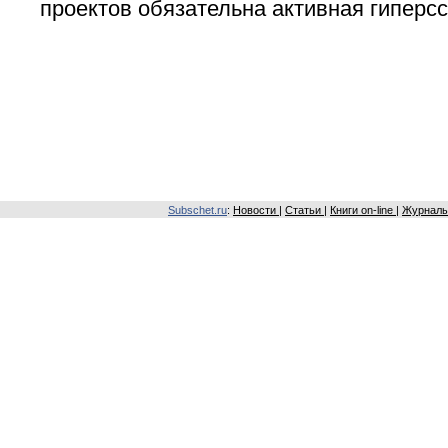
проектов обязательна активная гиперс
Subschet.ru
:
Новости
|
Статьи
|
Книги on-line
|
Журналы 