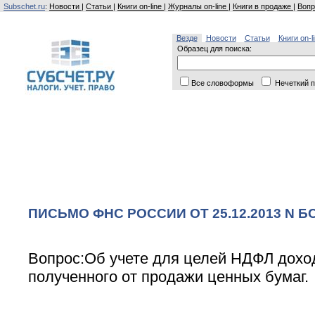
Subschet.ru
:
Новости
|
Статьи
|
Книги on-line
|
Журналы on-line
|
Книги в продаже
|
Вопр
Везде
Новости
Статьи
Книги on-l
Образец для поиска:
Все словоформы
Нечеткий п
ПИСЬМО ФНС РОССИИ ОТ 25.12.2013 N БС
Вопрос:Об учете для целей НДФЛ дохо
полученного от продажи ценных бумаг.