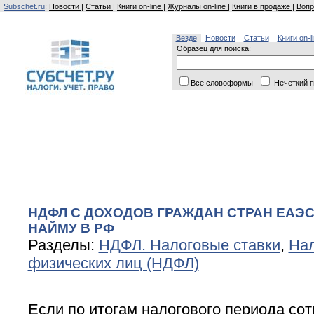
Subschet.ru
:
Новости
|
Статьи
|
Книги on-line
|
Журналы on-line
|
Книги в продаже
|
Вопр
Везде
Новости
Статьи
Книги on-l
Образец для поиска:
Все словоформы
Нечеткий п
НДФЛ С ДОХОДОВ ГРАЖДАН СТРАН ЕАЭС
НАЙМУ В РФ
Разделы:
НДФЛ. Налоговые ставки
,
Нал
физических лиц (НДФЛ)
Если по итогам налогового периода со