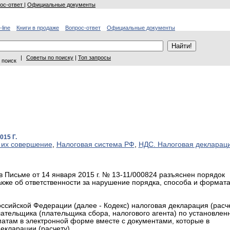
ос-ответ
|
Официальные документы
-line
Книги в продаже
Вопрос-ответ
Официальные документы
|
Советы по поиску
|
Топ запросы
 поиск
15 Г.
 их совершение
,
Налоговая система РФ
,
НДС. Налоговая декларац
 Письме от 14 января 2015 г. № 13-11/000824 разъяснен порядок
также об ответственности за нарушение порядка, способа и формат
Российской Федерации (далее - Кодекс) налоговая декларация (расч
лательщика (плательщика сбора, налогового агента) по установлен
там в электронной форме вместе с документами, которые в
екларации (расчету).