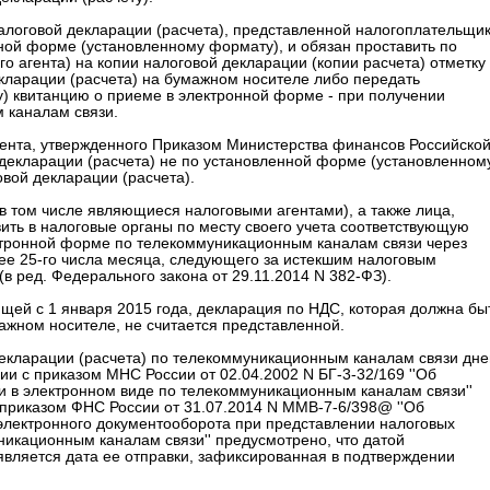
налоговой декларации (расчета), представленной налогоплательщи
ной форме (установленному формату), и обязан проставить по
о агента) на копии налоговой декларации (копии расчета) отметку
екларации (расчета) на бумажном носителе либо передать
у) квитанцию о приеме в электронной форме - при получении
 каналам связи.
мента, утвержденного Приказом Министерства финансов Российско
 декларации (расчета) не по установленной форме (установленном
вой декларации (расчета).
(в том числе являющиеся налоговыми агентами), а также лица,
вить в налоговые органы по месту своего учета соответствующую
тронной форме по телекоммуникационным каналам связи через
нее 25-го числа месяца, следующего за истекшим налоговым
в ред. Федерального закона от 29.11.2014 N 382-ФЗ).
ющей с 1 января 2015 года, декларация по НДС, которая должна бы
ажном носителе, не считается представленной.
 декларации (расчета) по телекоммуникационным каналам связи дн
вии с приказом МНС России от 02.04.2002 N БГ-3-32/169 ''Об
 в электронном виде по телекоммуникационным каналам связи''
 приказом ФНС России от 31.07.2014 N ММВ-7-6/398@ ''Об
электронного документооборота при представлении налоговых
никационным каналам связи'' предусмотрено, что датой
является дата ее отправки, зафиксированная в подтверждении