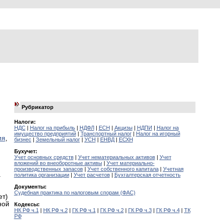
Рубрикатор
Налоги:
НДС
|
Налог на прибыль
|
НДФЛ
|
ЕСН
|
Акцизы
|
НДПИ
|
Налог на
имущество предприятий
|
Транспортный налог
|
Налог на игорный
ия
,
бизнес
|
Земельный налог
|
УСН
|
ЕНВД
|
ЕСХН
Бухучет:
Учет основных средств
|
Учет нематериальных активов
|
Учет
вложений во внеоборотные активы
|
Учет материально-
производственных запасов
|
Учет собственного капитала
|
Учетная
а
политика организации
|
Учет расчетов
|
Бухгалтерская отчетность
Документы:
Судебная практика по налоговым спорам (ФАС)
ет)
ной
Кодексы:
НК РФ ч.1
|
НК РФ ч.2
|
ГК РФ ч.1
|
ГК РФ ч.2
|
ГК РФ ч.3
|
ГК РФ ч.4
|
ТК
РФ