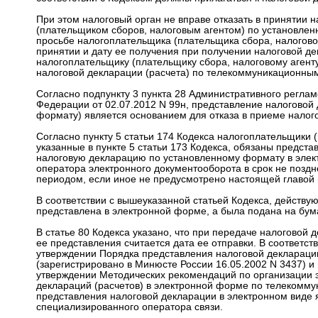
При этом налоговый орган не вправе отказать в принятии 
(плательщиком сборов, налоговым агентом) по установлен
просьбе налогоплательщика (плательщика сбора, налоговог
принятии и дату ее получения при получении налоговой д
налогоплательщику (плательщику сбора, налоговому агент
налоговой декларации (расчета) по телекоммуникационным
Согласно подпункту 3 пункта 28 Административного регла
Федерации от 02.07.2012 N 99н, представление налоговой
формату) является основанием для отказа в приеме налого
Согласно пункту 5 статьи 174 Кодекса налогоплательщики 
указанные в пункте 5 статьи 173 Кодекса, обязаны предста
налоговую декларацию по установленному формату в элек
оператора электронного документооборота в срок не позд
периодом, если иное не предусмотрено настоящей главой (
В соответствии с вышеуказанной статьей Кодекса, действу
представлена в электронной форме, а была подана на бум
В статье 80 Кодекса указано, что при передаче налоговой
ее представления считается дата ее отправки. В соответст
утверждении Порядка представления налоговой декларации
(зарегистрировано в Минюсте России 16.05.2002 N 3437) и
утверждении Методических рекомендаций по организации 
деклараций (расчетов) в электронной форме по телекомму
представления налоговой декларации в электронном виде 
специализированного оператора связи.