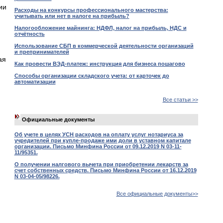
ии
Расходы на конкурсы профессионального мастерства:
учитывать или нет в налоге на прибыль?
Налогообложение майнинга: НДФЛ, налог на прибыль, НДС и
отчётность
Использование СБП в коммерческой деятельности организаций
и препринимателей
ая
Как провести ВЭД-платеж: инструкция для бизнеса пошагово
Способы организации складского учета: от карточек до
автоматизации
Все статьи >>
Официальные документы
Об учете в целях УСН расходов на оплату услуг нотариуса за
учредителей при купле-продаже ими доли в уставном капитале
организации. Письмо Минфина России от 09.12.2019 N 03-11-
11/95351.
О получении налгового вычета при приобретении лекарств за
счет собственных средств. Письмо Минфина России от 16.12.2019
N 03-04-05/98226.
Все официальные документы>>