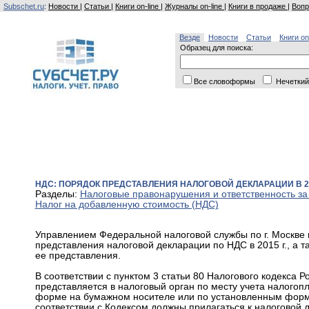
Subschet.ru
:
Новости
|
Статьи
|
Книги on-line
|
Журналы on-line
|
Книги в продаже
|
Вопр
Везде
Новости
Статьи
Книги on
Образец для поиска:
Все словоформы
Нечеткий
НДС: ПОРЯДОК ПРЕДСТАВЛЕНИЯ НАЛОГОВОЙ ДЕКЛАРАЦИИ В 20
Разделы:
Налоговые правонарушения и ответственность за
Налог на добавленную стоимость (НДС)
Управлением Федеральной налоговой службы по г. Москве в
представления налоговой декларации по НДС в 2015 г., а 
ее представления.
В соответствии с пунктом 3 статьи 80 Налогового кодекса 
представляется в налоговый орган по месту учета налогоп
форме на бумажном носителе или по установленным форма
соответствии с Кодексом должны прилагаться к налоговой д