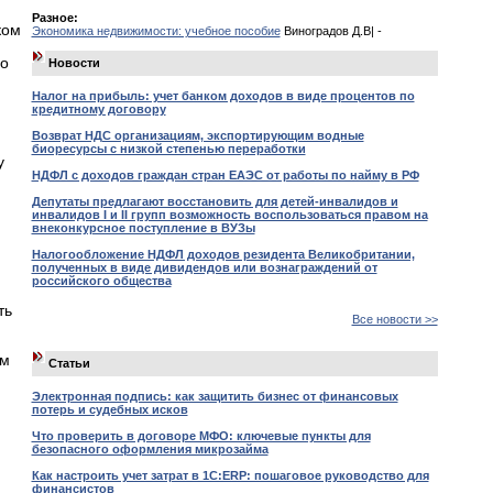
Разное:
ком
Экономика недвижимости: учебное пособие
Виноградов Д.В| -
 о
Новости
Налог на прибыль: учет банком доходов в виде процентов по
кредитному договору
Возврат НДС организациям, экспортирующим водные
й
биоресурсы с низкой степенью переработки
у
НДФЛ с доходов граждан стран ЕАЭС от работы по найму в РФ
Депутаты предлагают восстановить для детей-инвалидов и
инвалидов I и II групп возможность воспользоваться правом на
внеконкурсное поступление в ВУЗы
Налогообложение НДФЛ доходов резидента Великобритании,
полученных в виде дивидендов или вознаграждений от
российского общества
ть
Все новости >>
ем
Статьи
Электронная подпись: как защитить бизнес от финансовых
потерь и судебных исков
Что проверить в договоре МФО: ключевые пункты для
безопасного оформления микрозайма
Как настроить учет затрат в 1С:ERP: пошаговое руководство для
финансистов