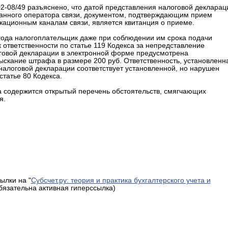
02-08/49 разъяснено, что датой представления налоговой декларац
ванного оператора связи, документом, подтверждающим прием
кационным каналам связи, является квитанция о приеме.
 года налогоплательщик даже при соблюдении им срока подачи
ответственности по статье 119 Кодекса за непредставление
оговой декларации в электронной форме предусмотрена
взыскание штрафа в размере 200 руб. Ответственность, установленн
 налоговой декларации соответствует установленной, но нарушен
статье 80 Кодекса.
а содержится открытый перечень обстоятельств, смягчающих
я.
ылки на "
Субсчет.ру: теория и практика бухгалтерского учета и
обязательна активная гиперссылка)