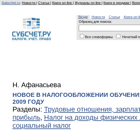
Subschet.ru
:
Новости
|
Статьи
|
Книги on-line
|
Журналы on-line
|
Книги в продаже
|
Вопр
Везде
Новости
Статьи
Книги on-l
Образец для поиска:
Все словоформы
Нечеткий п
Н. Афанасьева
НОВОЕ В НАЛОГООБЛОЖЕНИИ ОБУЧЕНИ
2009 ГОДУ
Разделы:
Трудовые отношения, зарплат
прибыль
,
Налог на доходы физических
социальный налог