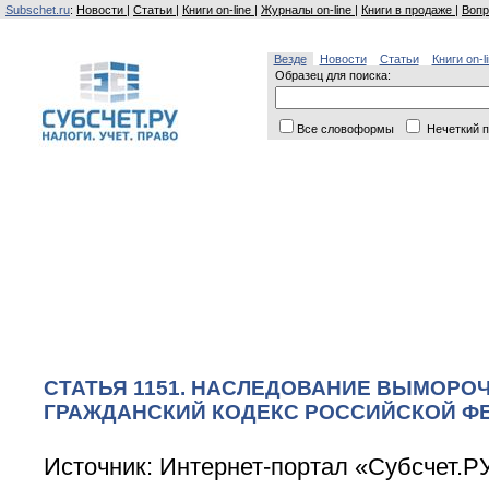
Subschet.ru
:
Новости
|
Статьи
|
Книги on-line
|
Журналы on-line
|
Книги в продаже
|
Вопр
Везде
Новости
Статьи
Книги on-l
Образец для поиска:
Все словоформы
Нечеткий п
СТАТЬЯ 1151. НАСЛЕДОВАНИЕ ВЫМОРО
ГРАЖДАНСКИЙ КОДЕКС РОССИЙСКОЙ ФЕД
Источник: Интернет-портал «Субсчет.Р