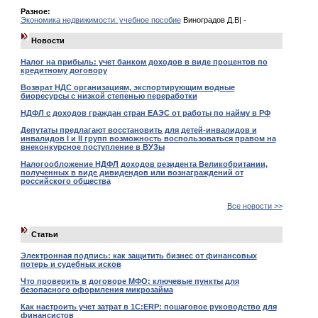
Разное:
Экономика недвижимости: учебное пособие
Виноградов Д.В| -
Новости
Налог на прибыль: учет банком доходов в виде процентов по
кредитному договору
Возврат НДС организациям, экспортирующим водные
биоресурсы с низкой степенью переработки
НДФЛ с доходов граждан стран ЕАЭС от работы по найму в РФ
Депутаты предлагают восстановить для детей-инвалидов и
инвалидов I и II групп возможность воспользоваться правом на
внеконкурсное поступление в ВУЗы
Налогообложение НДФЛ доходов резидента Великобритании,
полученных в виде дивидендов или вознаграждений от
российского общества
Все новости >>
Статьи
Электронная подпись: как защитить бизнес от финансовых
потерь и судебных исков
Что проверить в договоре МФО: ключевые пункты для
безопасного оформления микрозайма
Как настроить учет затрат в 1С:ERP: пошаговое руководство для
финансистов