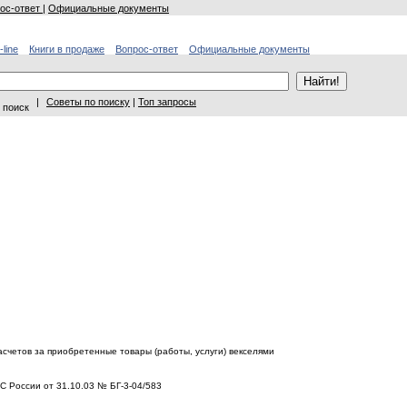
ос-ответ
|
Официальные документы
-line
Книги в продаже
Вопрос-ответ
Официальные документы
|
Советы по поиску
|
Топ запросы
 поиск
асчетов за приобретенные товары (работы, услуги) векселями
 России от 31.10.03 № БГ-3-04/583