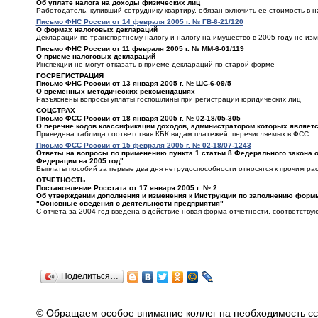
Об уплате налога на доходы физических лиц
Работодатель, купивший сотруднику квартиру, обязан включить ее стоимость в 
Письмо ФНС России от 14 февраля 2005 г. № ГВ-6-21/120
О формах налоговых деклараций
Декларации по транспортному налогу и налогу на имущество в 2005 году не изм
Письмо ФНС России от 11 февраля 2005 г. № ММ-6-01/119
О приеме налоговых деклараций
Инспекции не могут отказать в приеме деклараций по старой форме
ГОСРЕГИСТРАЦИЯ
Письмо ФНС России от 13 января 2005 г. № ШС-6-09/5
О временных методических рекомендациях
Разъяснены вопросы уплаты госпошлины при регистрации юридических лиц
СОЦСТРАХ
Письмо ФСС России от 18 января 2005 г. № 02-18/05-305
О перечне кодов классификации доходов, администратором которых являет
Приведена таблица соответствия КБК видам платежей, перечисляемых в ФСС
Письмо ФСС России от 15 февраля 2005 г. № 02-18/07-1243
Ответы на вопросы по применению пункта 1 статьи 8 Федерального закона 
Федерации на 2005 год"
Выплаты пособий за первые два дня нетрудоспособности относятся к прочим ра
ОТЧЕТНОСТЬ
Постановление Росстата от 17 января 2005 г. № 2
Об утверждении дополнения и изменения к Инструкции по заполнению форм
"Основные сведения о деятельности предприятия"
С отчета за 2004 год введена в действие новая форма отчетности, соответств
Поделиться…
© Обращаем особое внимание коллег на необходимость сс