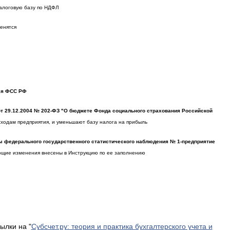
налоговую базу по НДФЛ
енятся
ся ФСС РФ
от 29.12.2004 № 202-ФЗ "О бюджете Фонда социального страхования Российской
сходам предприятия, и уменьшают базу налога на прибыль
ы федерального государственного статистического наблюдения № 1-предприятие
ующие изменения внесены в Инструкцию по ее заполнению
ылки на "
Субсчет.ру: теория и практика бухгалтерского учета и