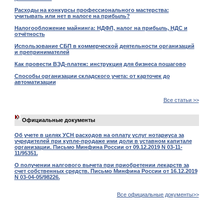
Расходы на конкурсы профессионального мастерства:
учитывать или нет в налоге на прибыль?
Налогообложение майнинга: НДФЛ, налог на прибыль, НДС и
отчётность
Использование СБП в коммерческой деятельности организаций
и препринимателей
Как провести ВЭД-платеж: инструкция для бизнеса пошагово
Способы организации складского учета: от карточек до
автоматизации
Все статьи >>
Официальные документы
Об учете в целях УСН расходов на оплату услуг нотариуса за
учредителей при купле-продаже ими доли в уставном капитале
организации. Письмо Минфина России от 09.12.2019 N 03-11-
11/95351.
О получении налгового вычета при приобретении лекарств за
счет собственных средств. Письмо Минфина России от 16.12.2019
N 03-04-05/98226.
Все официальные документы>>