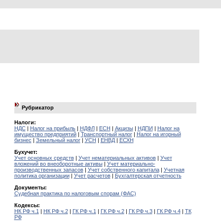
Рубрикатор
Налоги:
НДС
|
Налог на прибыль
|
НДФЛ
|
ЕСН
|
Акцизы
|
НДПИ
|
Налог на
имущество предприятий
|
Транспортный налог
|
Налог на игорный
бизнес
|
Земельный налог
|
УСН
|
ЕНВД
|
ЕСХН
Бухучет:
Учет основных средств
|
Учет нематериальных активов
|
Учет
вложений во внеоборотные активы
|
Учет материально-
производственных запасов
|
Учет собственного капитала
|
Учетная
политика организации
|
Учет расчетов
|
Бухгалтерская отчетность
Документы:
Судебная практика по налоговым спорам (ФАС)
Кодексы:
НК РФ ч.1
|
НК РФ ч.2
|
ГК РФ ч.1
|
ГК РФ ч.2
|
ГК РФ ч.3
|
ГК РФ ч.4
|
ТК
РФ