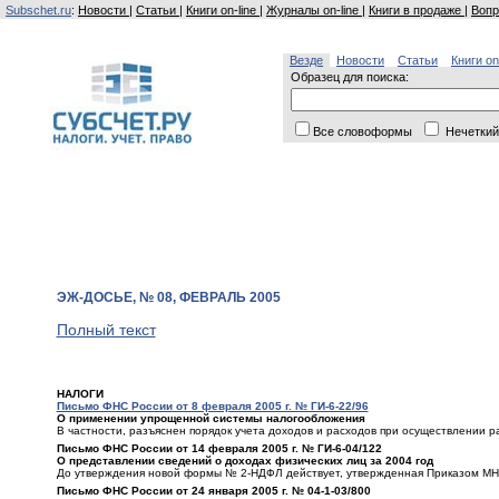
Subschet.ru
:
Новости
|
Статьи
|
Книги on-line
|
Журналы on-line
|
Книги в продаже
|
Вопр
Везде
Новости
Статьи
Книги on
Образец для поиска:
Все словоформы
Нечеткий
ЭЖ-ДОСЬЕ, № 08, ФЕВРАЛЬ 2005
Полный текст
НАЛОГИ
Письмо ФНС России от 8 февраля 2005 г. № ГИ-6-22/96
О применении упрощенной системы налогообложения
В частности, разъяснен порядок учета доходов и расходов при осуществлении р
Письмо ФНС России от 14 февраля 2005 г. № ГИ-6-04/122
О представлении сведений о доходах физических лиц за 2004 год
До утверждения новой формы № 2-НДФЛ действует, утвержденная Приказом МНС
Письмо ФНС России от 24 января 2005 г. № 04-1-03/800