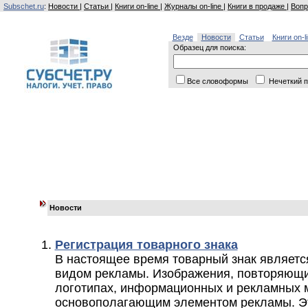
Subschet.ru
:
Новости
|
Статьи
|
Книги on-line
|
Журналы on-line
|
Книги в продаже
|
Вопр
Везде
Новости
Статьи
Книги on-l
Образец для поиска:
Все словоформы
Нечеткий п
Новости
Регистрация товарного знака
В настоящее время товарный знак являет
видом рекламы. Изображения, повторяющи
логотипах, информационных и рекламных 
основополагающим элементом рекламы. Эт