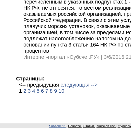
перечисленным в указанных подпунктах 1 - 
НК РФ, не относятся, то местом реализации
оказываемых российской организацией, пр
Российской Федерации. В связи с этим услу
плавучих морских установок, оказываемые
организацией, в том числе за пределами Р
подлежат налогообложению налогом на до
основании пункта 3 статьи 164 НК РФ по ст
процентов
Интернет-портал «Субсчет.РУ» | 3/6/2016 21
Страницы:
<-- предыдущая
следующая -->
1
2
3
4
5
6
7
8
9
10
Subschet.ru
:
Новости
|
Статьи
|
Книги on-line
|
Журналы 