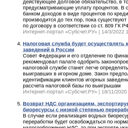
действующее долговое обязательство, в то
предусматривающие уплату процентов. В с
банком доходов в виде процентов по кред
производится до тех пор, пока существуют
по договору в соответствии со ст. 809 ГК Р
Интернет-портал «Субсчет.РУ» | 14/3/2022 1
Налоговая служба будет осуществлять 
заведений в России
Совет Федерации и его отделение по фин
рекомендовал палате одобрить законопрое
налоговой службе станет легче определять
выигравших в игорном доме. Закон предпо
идентификации клиентов игорных заведени
рассчета налоговой базы по выигрышам
Интернет-портал «Субсчет.РУ» | 18/11/2020 
Возврат НДС организациям, экспортир
биоресурсы с низкой степенью перераб
В случае если реализация водных биоресу
переработки будет освобождаться по норм
налогообложения НДС, то при экспорте ук