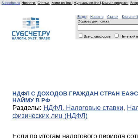
Subschet.ru
:
Новости
|
Статьи
|
Книги on-line
|
Журналы on-line
|
Книги в продаже
|
Вопр
Везде
Новости
Статьи
Книги on-l
Образец для поиска:
Все словоформы
Нечеткий п
НДФЛ С ДОХОДОВ ГРАЖДАН СТРАН ЕАЭС
НАЙМУ В РФ
Разделы:
НДФЛ. Налоговые ставки
,
Нал
физических лиц (НДФЛ)
Если по итогам налогового периода со