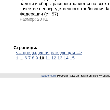
налоги и сборы распространяется на всех
качестве непосредственного требования К
Федерации (ст. 57)
Размер: 20 КБ
Страницы:
<-- предыдущая
следующая -->
1
...
6
7
8
9
10
11
12
13
14
15
Subschet.ru
:
Новости
|
Статьи
|
Книги on-line
|
Журналы 