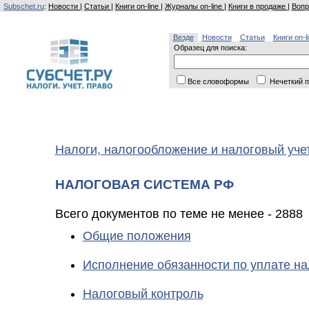
Subschet.ru
:
Новости
|
Статьи
|
Книги on-line
|
Журналы on-line
|
Книги в продаже
|
Вопр
Везде
Новости
Статьи
Книги on-l
Образец для поиска:
Все словоформы
Нечеткий п
Налоги, налогообложение и налоговый уче
НАЛОГОВАЯ СИСТЕМА РФ
Всего документов по теме не менее - 2888
Общие положения
Исполнение обязанности по уплате на
Налоговый контроль