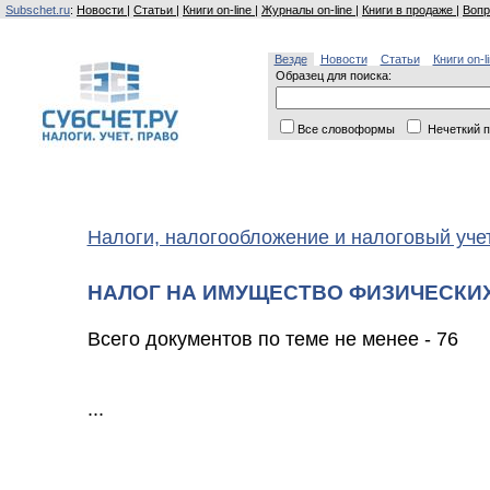
Subschet.ru
:
Новости
|
Статьи
|
Книги on-line
|
Журналы on-line
|
Книги в продаже
|
Вопр
Везде
Новости
Статьи
Книги on-l
Образец для поиска:
Все словоформы
Нечеткий п
Налоги, налогообложение и налоговый уче
НАЛОГ НА ИМУЩЕСТВО ФИЗИЧЕСКИ
Всего документов по теме не менее - 76
...