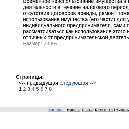
Временное неиспользование имущества в 
деятельности в течение налогового периода
отсутствие договоров аренды, ремонт помещ
использование имущества (его части) для
индивидуального предпринимателя, сами п
рассматриваться как использование этого 
отличных от предпринимательской деятель
Размер: 23 КБ
Страницы:
<-- предыдущая
следующая -->
1
2
3
4
5
6
7
8
Subschet.ru
:
Новости
|
Статьи
|
Книги on-line
|
Журналы 