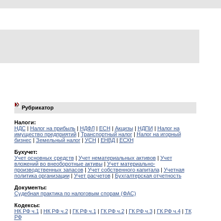
Рубрикатор
Налоги:
НДС
|
Налог на прибыль
|
НДФЛ
|
ЕСН
|
Акцизы
|
НДПИ
|
Налог на
имущество предприятий
|
Транспортный налог
|
Налог на игорный
бизнес
|
Земельный налог
|
УСН
|
ЕНВД
|
ЕСХН
Бухучет:
Учет основных средств
|
Учет нематериальных активов
|
Учет
вложений во внеоборотные активы
|
Учет материально-
производственных запасов
|
Учет собственного капитала
|
Учетная
политика организации
|
Учет расчетов
|
Бухгалтерская отчетность
Документы:
Судебная практика по налоговым спорам (ФАС)
Кодексы:
НК РФ ч.1
|
НК РФ ч.2
|
ГК РФ ч.1
|
ГК РФ ч.2
|
ГК РФ ч.3
|
ГК РФ ч.4
|
ТК
РФ