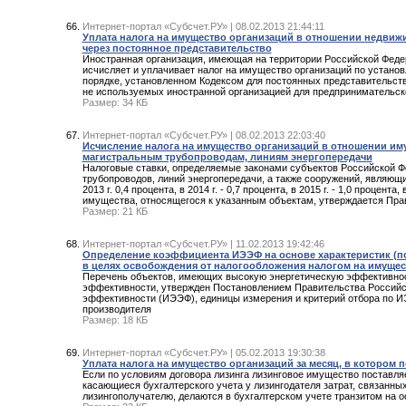
Интернет-портал «Субсчет.РУ» | 08.02.2013 21:44:11
Уплата налога на имущество организаций в отношении недвиж
через постоянное представительство
Иностранная организация, имеющая на территории Российской Федер
исчисляет и уплачивает налог на имущество организаций по устано
порядке, установленном Кодексом для постоянных представительств
не используемых иностранной организацией для предпринимательск
Размер: 34 КБ
Интернет-портал «Субсчет.РУ» | 08.02.2013 22:03:40
Исчисление налога на имущество организаций в отношении им
магистральным трубопроводам, линиям энергопередачи
Налоговые ставки, определяемые законами субъектов Российской Ф
трубопроводов, линий энергопередачи, а также сооружений, являющ
2013 г. 0,4 процента, в 2014 г. - 0,7 процента, в 2015 г. - 1,0 процента, 
имущества, относящегося к указанным объектам, утверждается Пр
Размер: 21 КБ
Интернет-портал «Субсчет.РУ» | 11.02.2013 19:42:46
Определение коэффициента ИЭЭФ на основе характеристик (по
в целях освобождения от налогообложения налогом на имущес
Перечень объектов, имеющих высокую энергетическую эффективност
эффективности, утвержден Постановлением Правительства Российско
эффективности (ИЭЭФ), единицы измерения и критерий отбора по И
производителя
Размер: 18 КБ
Интернет-портал «Субсчет.РУ» | 05.02.2013 19:30:38
Уплата налога на имущество организаций за месяц, в котором 
Если по условиям договора лизинга лизинговое имущество поставляе
касающиеся бухгалтерского учета у лизингодателя затрат, связанны
лизингополучателю, делаются в бухгалтерском учете транзитом на о