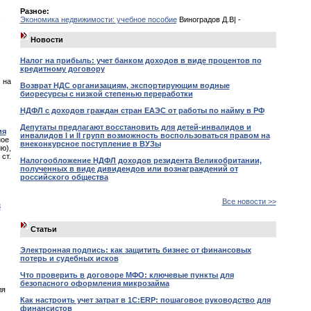
Разное:
,
Экономика недвижимости: учебное пособие
Виноградов Д.В| -
Новости
Налог на прибыль: учет банком доходов в виде процентов по
кредитному договору
 на
Возврат НДС организациям, экспортирующим водные
биоресурсы с низкой степенью переработки
НДФЛ с доходов граждан стран ЕАЭС от работы по найму в РФ
Депутаты предлагают восстановить для детей-инвалидов и
ия
инвалидов I и II групп возможность воспользоваться правом на
ное
внеконкурсное поступление в ВУЗы
ю),
ст.
Налогообложение НДФЛ доходов резидента Великобритании,
полученных в виде дивидендов или вознаграждений от
российского общества
Все новости >>
3
Статьи
Электронная подпись: как защитить бизнес от финансовых
потерь и судебных исков
Что проверить в договоре МФО: ключевые пункты для
безопасного оформления микрозайма
ля
Как настроить учет затрат в 1С:ERP: пошаговое руководство для
финансистов