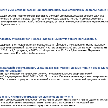
имого имущества иностранной организацией, осуществляющей деятельность в 
ации объект недвижимости, исходя из условий его использования во всех случаях
вленным ставкам и представляет налоговую декларацию по месту его нахождения в
 иностранных организаций, либо в порядке, установленном для объектов недвижимост
ой деятельности
ущества, относящегося к железнодорожным путям общего пользования,
едерации в отношении железнодорожных путей общего пользования, магистральных
ихся неотъемлемой технологической частью указанных объектов, не могут превышать
в 2016 г. - 1,3 процента, в 2017 г. - 1,6 процента, в 2018 г. - 1,9 процента. Перечень
авительством Российской Федерации
казателей) оборудования, указанных в технической документации производите
тво организаций
ь, для которых не предусмотрено установление классов энергетической
й Федерации от 16.04.2012 N 308. По графе 4 Перечня указан индикатор энергетичес
ЭЭФ основных средств, определяемый в соответствии с технической документацией
по факту лизинговое имущество еще не было получено
тся его продавцом непосредственно лизингополучателю, минуя лизингодателя, то зап
х с приобретением лизингодателем лизингового имущества и передачей его
сновании первичного учетного документа лизингополучателя