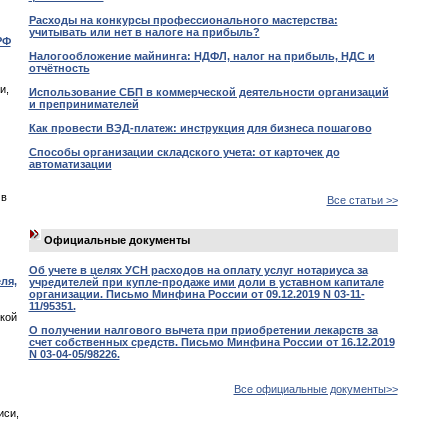
Расходы на конкурсы профессионального мастерства:
учитывать или нет в налоге на прибыль?
РФ
Налогообложение майнинга: НДФЛ, налог на прибыль, НДС и
отчётность
и,
Использование СБП в коммерческой деятельности организаций
и препринимателей
Как провести ВЭД-платеж: инструкция для бизнеса пошагово
Способы организации складского учета: от карточек до
автоматизации
 в
Все статьи >>
Официальные документы
Об учете в целях УСН расходов на оплату услуг нотариуса за
ля,
учредителей при купле-продаже ими доли в уставном капитале
организации. Письмо Минфина России от 09.12.2019 N 03-11-
11/95351.
кой
О получении налгового вычета при приобретении лекарств за
счет собственных средств. Письмо Минфина России от 16.12.2019
N 03-04-05/98226.
Все официальные документы>>
иси,