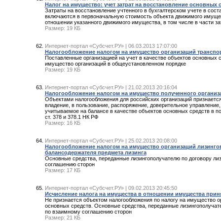
Налог на имущество: учет затрат на восстановление основных 
Затраты на восстановление учтенного в бухгалтерском учете в соста
включаются в первоначальную стоимость объекта движимого имуществ
отношении указанного движимого имущества, в том числе в части за
Размер: 19 КБ
Интернет-портал «Субсчет.РУ» | 06.03.2013 17:07:00
Налогообложение налогом на имущество организаций транспорт
Поставленные организацией на учет в качестве объектов основных с
имущество организаций в общеустановленном порядке
Размер: 19 КБ
Интернет-портал «Субсчет.РУ» | 21.02.2013 20:16:04
Налогообложение налогом на имущество полученного организа
Объектами налогообложения для российских организаций признаетс
владение, в пользование, распоряжение, доверительное управление
учитываемое на балансе в качестве объектов основных средств в по
ст. 378 и 378.1 НК РФ
Размер: 16 КБ
Интернет-портал «Субсчет.РУ» | 25.02.2013 20:08:00
Налогообложение налогом на имущество организаций лизинговог
балансодержателя предмета лизинга
Основные средства, переданные лизингополучателю по договору лиз
соглашению сторон
Размер: 17 КБ
Интернет-портал «Субсчет.РУ» | 09.02.2013 20:45:50
Исчисление налога на имущества в отношении имущества принято
Не признается объектом налогообложения по налогу на имущество ор
основных средств. Основные средства, переданные лизингополучате
по взаимному соглашению сторон
Размер: 21 КБ