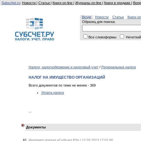
Subschet.ru
:
Новости
|
Статьи
|
Книги on-line
|
Журналы on-line
|
Книги в продаже
|
Вопр
Везде
Новости
Статьи
Книги on
Образец для поиска:
Все словоформы
Нечеткий
Налоги, налогообложение и налоговый учет
/
Региональные налоги
НАЛОГ НА ИМУЩЕСТВО ОРГАНИЗАЦИЙ
Всего документов по теме не менее - 369
Уплата налога
...
Документы
Интернет-портал «Субсчет.РУ» | 12.03.2013 17:01:00