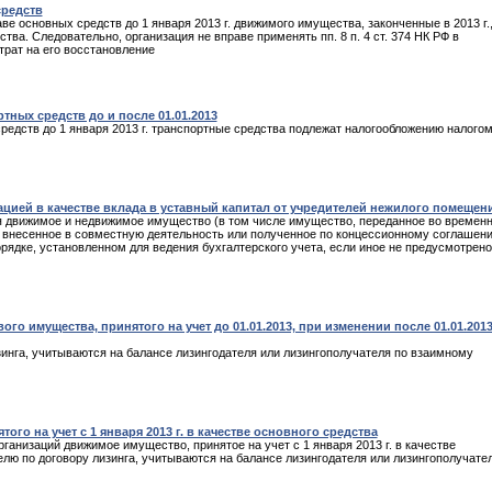
средств
ве основных средств до 1 января 2013 г. движимого имущества, законченные в 2013 г.
а. Следовательно, организация не вправе применять пп. 8 п. 4 ст. 374 НК РФ в
трат на его восстановление
ных средств до и после 01.01.2013
редств до 1 января 2013 г. транспортные средства подлежат налогообложению налогом
цией в качестве вклада в уставный капитал от учредителей нежилого помещен
я движимое и недвижимое имущество (в том числе имущество, переданное во времен
, внесенное в совместную деятельность или полученное по концессионному соглашени
рядке, установленном для ведения бухгалтерского учета, если иное не предусмотрено 
о имущества, принятого на учет до 01.01.2013, при изменении после 01.01.201
инга, учитываются на балансе лизингодателя или лизингополучателя по взаимному
го на учет с 1 января 2013 г. в качестве основного средства
ганизаций движимое имущество, принятое на учет с 1 января 2013 г. в качестве
лю по договору лизинга, учитываются на балансе лизингодателя или лизингополучате