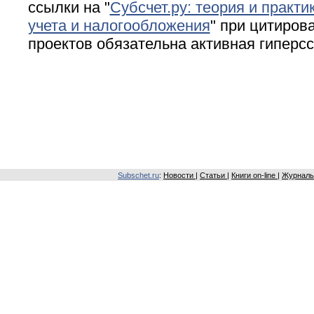
ссылки на "
Субсчет.ру: теория и практи
учета и налогообложения
" при цитирова
проектов обязательна активная гиперс
Subschet.ru
:
Новости
|
Статьи
|
Книги on-line
|
Журналы 