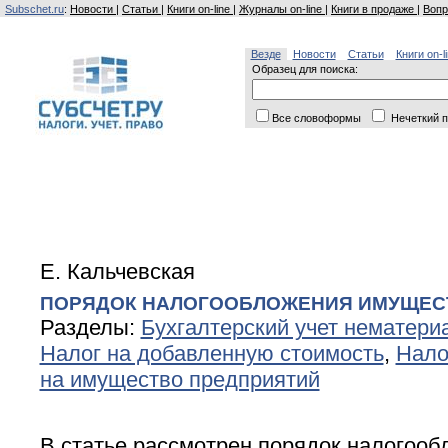
Subschet.ru
:
Новости
|
Статьи
|
Книги on-line
|
Журналы on-line
|
Книги в продаже
|
Вопр
Везде
Новости
Статьи
Книги on-l
Образец для поиска:
Все словоформы
Нечеткий п
Е. Кальчевская
ПОРЯДОК НАЛОГООБЛОЖЕНИЯ ИМУЩЕС
Разделы:
Бухгалтерский учет нематери
Налог на добавленную стоимость
,
Нало
на имущество предприятий
В статье рассмотрен порядок налогооб